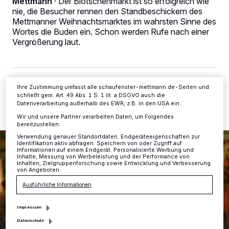
Mettmann
·
Der Blotschenmarkt ist so erfolgreich wie
Kennungen auf Ihrem Gerät zu. Durch Auswahl von OK aktivieren Sie
Tracking-Technologien für die unter „Wir und unsere Partner
nie, die Besucher rennen den Standbeschickern des
verarbeiten Daten, um Ihnen Dienste bereitzustellen“ aufgeführten
Mettmanner Weihnachtsmarktes im wahrsten Sinne des
Zwecke. Wenn Tracker deaktiviert sind, sind manche Inhalte und
Wortes die Buden ein. Schon werden Rufe nach einer
Anzeigen möglicherweise nicht mehr so relevant für Sie. Sie können
Vergrößerung laut.
dieses Menü jederzeit wieder aufrufen, um Ihre Einstellungen zu
ändern oder Ihre Einwilligung zu widerrufen, indem Sie auf den Link
Einstellungen oder Ablehnen am unteren Rand der Webseite klicken.
Ihre Einstellungen gelten innerhalb unseres Website. Weitere
Informationen finden Sie in unserer Datenschutzerklärung.
10.12.2014 , 09:03 Uhr
2 Minuten Lesezeit
Ihre Zustimmung umfasst alle schaufenster-mettmann.de-Seiten und
schließt gem. Art. 49 Abs. 1 S. 1 lit. a DSGVO auch die
Datenverarbeitung außerhalb des EWR, z.B. in den USA ein.
Wir und unsere Partner verarbeiten Daten, um Folgendes
bereitzustellen:
Verwendung genauer Standortdaten. Endgeräteeigenschaften zur
Identifikation aktiv abfragen. Speichern von oder Zugriff auf
Informationen auf einem Endgerät. Personalisierte Werbung und
Inhalte, Messung von Werbeleistung und der Performance von
Inhalten, Zielgruppenforschung sowie Entwicklung und Verbesserung
von Angeboten.
Ausführliche Informationen
Impressum
Datenschutz