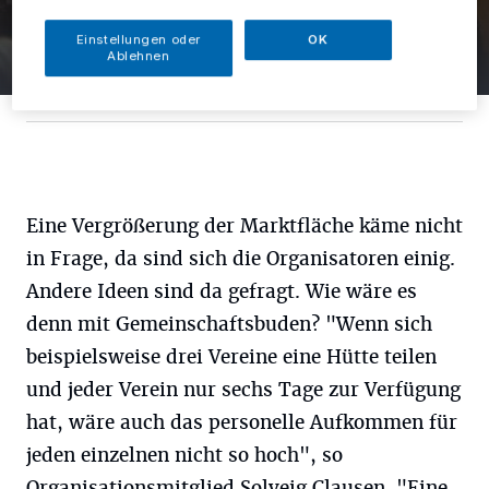
Gemütlichkeit auf dem
Einstellungen oder
OK
10 Bilder
Ablehnen
Blotschenmarkt
10 Bilder
Eine Vergrößerung der Marktfläche käme nicht
in Frage, da sind sich die Organisatoren einig.
Andere Ideen sind da gefragt. Wie wäre es
denn mit Gemeinschaftsbuden? "Wenn sich
beispielsweise drei Vereine eine Hütte teilen
und jeder Verein nur sechs Tage zur Verfügung
hat, wäre auch das personelle Aufkommen für
jeden einzelnen nicht so hoch", so
Organisationsmitglied Solveig Clausen. "Eine