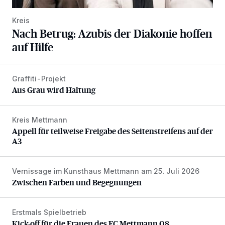
Kreis
Nach Betrug: Azubis der Diakonie hoffen
auf Hilfe
Graffiti-Projekt
Aus Grau wird Haltung
Aus Grau wird Haltung
Kreis Mettmann
Appell für teilweise Freigabe des Seitenstreifens auf der A
Appell für teilweise Freigabe des Seitenstreifens auf der
A3
Vernissage im Kunsthaus Mettmann am 25. Juli 2026
Zwischen Farben und Begegnungen
Zwischen Farben und Begegnungen
Erstmals Spielbetrieb
Kick-off für die Frauen des FC Mettmann 08
Kick-off für die Frauen des FC Mettmann 08