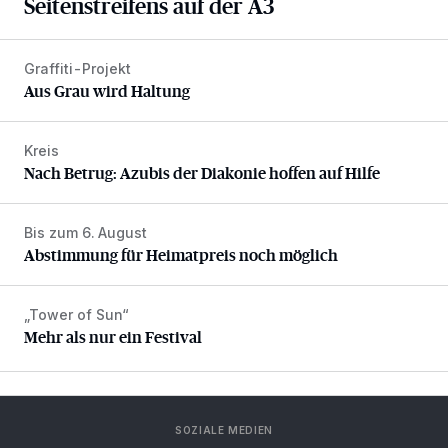
Seitenstreifens auf der A3
Graffiti-Projekt
Aus Grau wird Haltung
Aus Grau wird Haltung
Kreis
Nach Betrug: Azubis der Diakonie hoffen auf Hilfe
Nach Betrug: Azubis der Diakonie hoffen auf Hilfe
Bis zum 6. August
Abstimmung für Heimatpreis noch möglich
Abstimmung für Heimatpreis noch möglich
„Tower of Sun“
Mehr als nur ein Festival
Mehr als nur ein Festival
SOZIALE MEDIEN