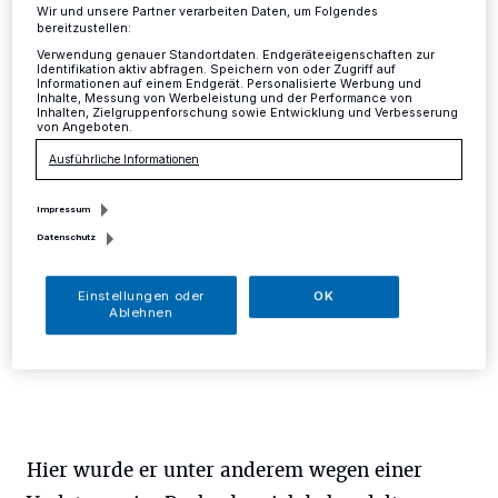
schwer verletzt
Wir und unsere Partner verarbeiten Daten, um Folgendes
bereitzustellen:
Verwendung genauer Standortdaten. Endgeräteeigenschaften zur
Mettmann
·
Gegen 16.45 Uhr kam es am
Identifikation aktiv abfragen. Speichern von oder Zugriff auf
Montagnachmittag (25. Mai) in Mettmann zu einem
Informationen auf einem Endgerät. Personalisierte Werbung und
Inhalte, Messung von Werbeleistung und der Performance von
Alleinunfall eines Radfahrers.Als der Unfall der Polizei
Inhalten, Zielgruppenforschung sowie Entwicklung und Verbesserung
bekannt wurde, hatte eine Rettungswagenbesatzung
von Angeboten.
den verletzten 46-Jährigen bereits in das Mettmanner
Ausführliche Informationen
Krankenhaus transportiert.
Impressum
Datenschutz
29.05.2020 , 10:37 Uhr
Eine Minute Lesezeit
Einstellungen oder
OK
Ablehnen
Hier wurde er unter anderem wegen einer