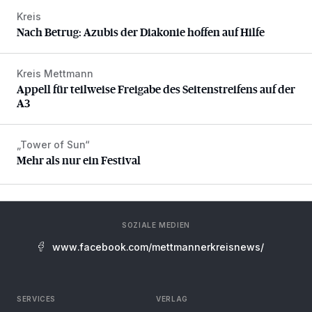
Kreis
Nach Betrug: Azubis der Diakonie hoffen auf Hilfe
Nach Betrug: Azubis der Diakonie hoffen auf Hilfe
Kreis Mettmann
Appell für teilweise Freigabe des Seitenstreifens auf der A
Appell für teilweise Freigabe des Seitenstreifens auf der
A3
„Tower of Sun“
Mehr als nur ein Festival
Mehr als nur ein Festival
SOZIALE MEDIEN
www.facebook.com/mettmannerkreisnews/
SERVICES
VERLAG