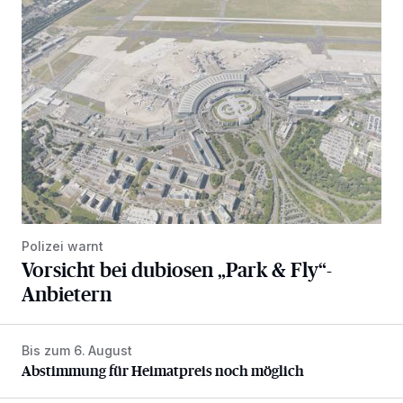
Vorsicht bei dubiosen „Park & Fly“-Anbietern
Polizei warnt
Vorsicht bei dubiosen „Park & Fly“-
Anbietern
Bis zum 6. August
Abstimmung für Heimatpreis noch möglich
Abstimmung für Heimatpreis noch möglich