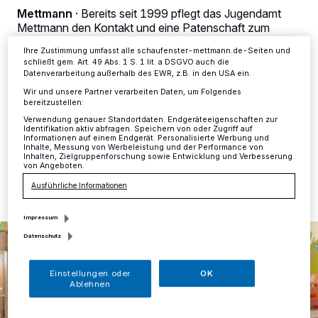
Einstellungen oder Ablehnen am unteren Rand der Webseite klicken.
Mettmann
·
Bereits seit 1999 pflegt das Jugendamt
Ihre Einstellungen gelten innerhalb unseres Website. Weitere
Mettmann den Kontakt und eine Patenschaft zum
Informationen finden Sie in unserer Datenschutzerklärung.
Kindergarten „Sunce“ (Sonne) in der bosnischen Stadt
Ihre Zustimmung umfasst alle schaufenster-mettmann.de-Seiten und
Gorazde und konnte der Einrichtung bereits mehrfach
schließt gem. Art. 49 Abs. 1 S. 1 lit. a DSGVO auch die
durch Spendengelder, die auf den Weltkindertagen
Datenverarbeitung außerhalb des EWR, z.B. in den USA ein.
gesammelt wurden, in besonderen Krisensituationen
Wir und unsere Partner verarbeiten Daten, um Folgendes
helfen.
bereitzustellen:
Verwendung genauer Standortdaten. Endgeräteeigenschaften zur
Identifikation aktiv abfragen. Speichern von oder Zugriff auf
Informationen auf einem Endgerät. Personalisierte Werbung und
Inhalte, Messung von Werbeleistung und der Performance von
Inhalten, Zielgruppenforschung sowie Entwicklung und Verbesserung
29.05.2020 , 10:40 Uhr
Eine Minute Lesezeit
von Angeboten.
Ausführliche Informationen
Impressum
Datenschutz
Einstellungen oder
OK
Ablehnen