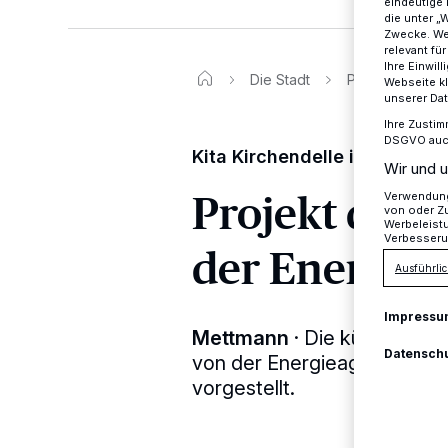
eindeutige 
die unter „
Zwecke. Wen
relevant fü
Ihre Einwil
Die Stadt
Projekt des M
Webseite kl
unserer Da
Ihre Zustim
DSGVO auch 
Kita Kirchendelle in Mettma
Wir und u
Projekt des
Verwendung 
von oder Zu
Werbeleist
Verbesseru
der Energie
Ausführlic
Impressu
Mettmann
·
Die kürzlich zer
Datensch
von der Energieagentur NR
vorgestellt.