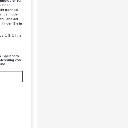
chnologien für
führten
cht mehr so
 ändern oder
ren Rand der
 finden Sie in
 1 S. 1 lit. a
n. Speichern
, Messung von
 und