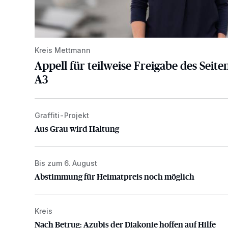
Kreis Mettmann
Appell für teilweise Freigabe des Seite
A3
Graffiti-Projekt
Aus Grau wird Haltung
Aus Grau wird Haltung
Bis zum 6. August
Abstimmung für Heimatpreis noch möglich
Abstimmung für Heimatpreis noch möglich
Kreis
Nach Betrug: Azubis der Diakonie hoffen auf Hilfe
Nach Betrug: Azubis der Diakonie hoffen auf Hilfe