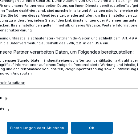
Kennungen auf Ihrem Gerät zu. Durch Auswahl von OK aktivieren Sie Tracking-Te
Wir und unsere Partner verarbeiten Daten, um Ihnen Dienste bereitzustellen“ aufge
n Tracker deaktiviert sind, sind manche Inhalte und Anzeigen möglicherweise ni
r Sie. Sie können dieses Menü jederzeit wieder aufrufen, um Ihre Einstellungen zu
ligung zu widerrufen, indem Sie auf den Link Einstellungen oder Ablehnen am unte
onats November der Energieagentur NRW
icken. Ihre Einstellungen gelten innerhalb unseres Website. Weitere Informationen
tenschutzerklärung.
mung umfasst alle schaufenster-mettmann.de-Seiten und schließt gem. Art. 49 Abs.
die Datenverarbeitung außerhalb des EWR, z.B. in den USA ein.
nn
nsere Partner verarbeiten Daten, um Folgendes bereitzustellen:
 Monats November
genauer Standortdaten. Endgeräteeigenschaften zur Identifikation aktiv abfrage
griff auf Informationen auf einem Endgerät. Personalisierte Werbung und Inhalte
ung und der Performance von Inhalten, Zielgruppenforschung sowie Entwicklung
ng von Angeboten.
agentur NRW
he Informationen
m
tifizierte Passivhauskita Kirchendelle wird
utz
W nun als Projekt des Monats November
Einstellungen oder Ablehnen
OK