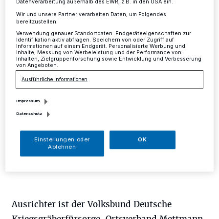
Erinnerung und des
Datenverarbeitung außerhalb des EWR, z.B. in den USA ein.
Gedenkens"
Wir und unsere Partner verarbeiten Daten, um Folgendes
bereitzustellen:
Verwendung genauer Standortdaten. Endgeräteeigenschaften zur
Identifikation aktiv abfragen. Speichern von oder Zugriff auf
Mettmann
·
Der Volkstrauertag fällt in diesem Jahr auf
Informationen auf einem Endgerät. Personalisierte Werbung und
Sonntag, 15. November. Auch in Mettmann wird
Inhalte, Messung von Werbeleistung und der Performance von
Inhalten, Zielgruppenforschung sowie Entwicklung und Verbesserung
wieder eine öffentliche Feierstunde auf dem Friedhof
von Angeboten.
Goethestraße stattfinden.
Ausführliche Informationen
Impressum
12.11.2015 , 12:10 Uhr
Eine Minute Lesezeit
Datenschutz
Einstellungen oder
OK
Ablehnen
Ausrichter ist der Volksbund Deutsche