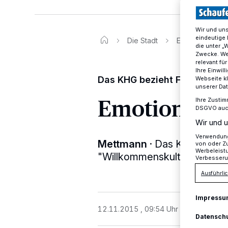
Wir und un
eindeutige 
Die Stadt
Emotionaler Unt
die unter „
Zwecke. Wen
relevant fü
Ihre Einwil
Das KHG bezieht Flüchtlinge 
Webseite kl
unserer Da
Emotionaler 
Ihre Zustim
DSGVO auch 
Wir und u
Verwendung 
Mettmann
·
Das Konrad-Her
von oder Zu
Werbeleist
"Willkommenskultur" jetzt mi
Verbesseru
Ausführlic
Impressu
12.11.2015 , 09:54 Uhr
2 Minuten Le
Datensch