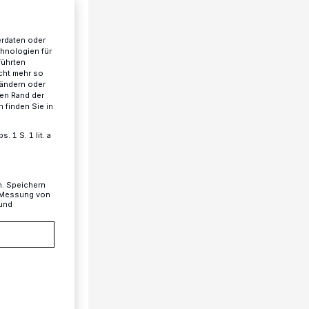
erdaten oder
chnologien für
führten
cht mehr so
 ändern oder
ren Rand der
 finden Sie in
 1 S. 1 lit. a
n. Speichern
, Messung von
 und