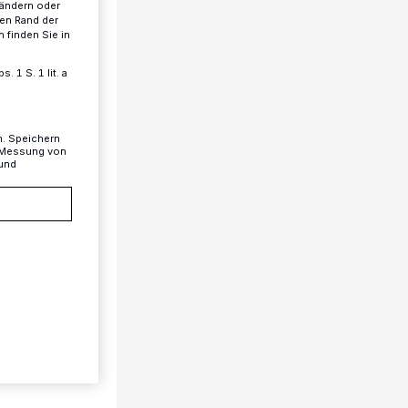
 ändern oder
ren Rand der
 finden Sie in
 1 S. 1 lit. a
n. Speichern
, Messung von
 und