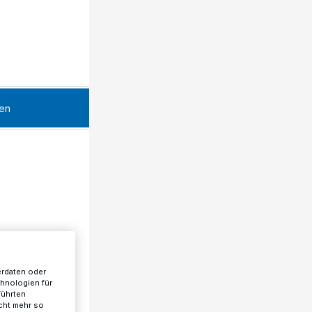
en
erdaten oder
chnologien für
führten
cht mehr so