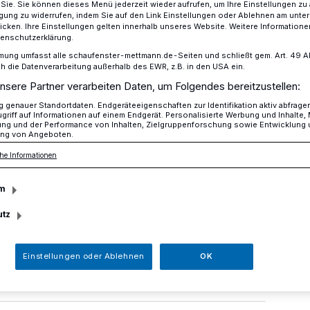
r Sie. Sie können dieses Menü jederzeit wieder aufrufen, um Ihre Einstellungen zu
ligung zu widerrufen, indem Sie auf den Link Einstellungen oder Ablehnen am unte
icken. Ihre Einstellungen gelten innerhalb unseres Website. Weitere Informationen
tenschutzerklärung.
T-Onleihe gegen den Novemberblues
mung umfasst alle schaufenster-mettmann.de-Seiten und schließt gem. Art. 49 Abs.
die Datenverarbeitung außerhalb des EWR, z.B. in den USA ein.
nsere Partner verarbeiten Daten, um Folgendes bereitzustellen:
genauer Standortdaten. Endgeräteeigenschaften zur Identifikation aktiv abfrage
griff auf Informationen auf einem Endgerät. Personalisierte Werbung und Inhalte
NET-Onleihe gegen
ung und der Performance von Inhalten, Zielgruppenforschung sowie Entwicklung
ng von Angeboten.
erblues
he Informationen
m
utz
 kürzer und der Melatoninspiegel steigt.
er, das Serotonin, sinkt. Die Folge davon
mut, die Aktivität wird gebremst.
Einstellungen oder Ablehnen
OK