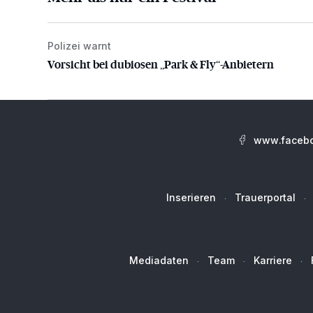
Polizei warnt
Vorsicht bei dubiosen „Park & Fly“-Anbietern
Vorsicht bei dubiosen „Park & Fly“-Anbietern
www.facebo
Inserieren
Trauerportal
Mediadaten
Team
Karriere