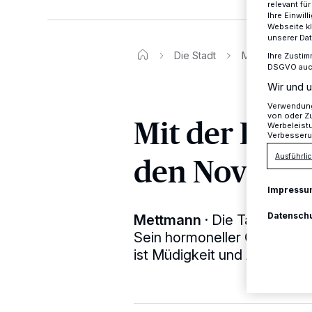
relevant fü
Ihre Einwil
Webseite kl
unserer Da
Die Stadt
Mit der BIBNE
Ihre Zustim
DSGVO auch 
Wir und u
Verwendung 
von oder Zu
Mit der BIB
Werbeleist
Verbesseru
den Novemb
Ausführlic
Impressu
Datensch
Mettmann
·
Die Tage werden
Sein hormoneller Gegenspiel
ist Müdigkeit und Antriebsar