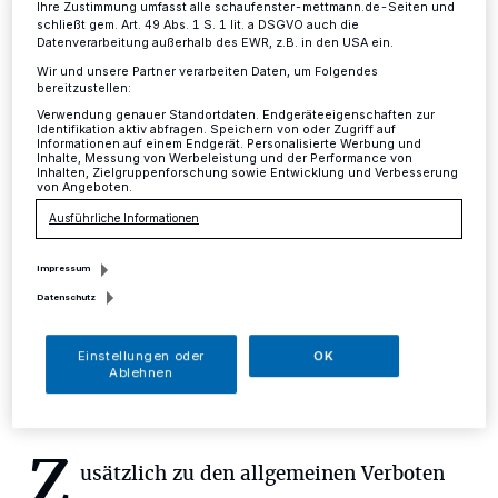
Ihre Zustimmung umfasst alle schaufenster-mettmann.de-Seiten und
schließt gem. Art. 49 Abs. 1 S. 1 lit. a DSGVO auch die
Mettmann
·
Aufgrund der bevorstehenden stillen
Datenverarbeitung außerhalb des EWR, z.B. in den USA ein.
Feiertage am 15. und 22. November (Volkstrauertag
Wir und unsere Partner verarbeiten Daten, um Folgendes
und Totensonntag) sowie der Weihnachtsfeiertage am
bereitzustellen:
25. und 26. Dezember informiert die Stadt Mettmann
Verwendung genauer Standortdaten. Endgeräteeigenschaften zur
darüber, dass an diesen Tagen nur Veranstaltungen
Identifikation aktiv abfragen. Speichern von oder Zugriff auf
Informationen auf einem Endgerät. Personalisierte Werbung und
stattfinden dürfen, die im Einklang mit dem
Inhalte, Messung von Werbeleistung und der Performance von
Feiertagsgesetz NW (FeiertG NW) stehen.
Inhalten, Zielgruppenforschung sowie Entwicklung und Verbesserung
von Angeboten.
Ausführliche Informationen
12.11.2015 , 12:41 Uhr
Eine Minute Lesezeit
Impressum
Datenschutz
Einstellungen oder
OK
Ablehnen
Z
usätzlich zu den allgemeinen Verboten