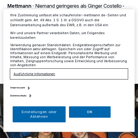
Ihre Einstellungen gelten innerhalb unseres Website. Weitere
Mettmann
·
Niemand geringeres als Ginger Costello-
Informationen finden Sie in unserer Datenschutzerklärung.
Wollersheim, Ballermann-Sängerin & Realitystar (Promi
Ihre Zustimmung umfasst alle schaufenster-mettmann.de-Seiten und
Big Brother), steht dem großen, kleinen zehnjährigen
schließt gem. Art. 49 Abs. 1 S. 1 lit. a DSGVO auch die
Rapper Little J in seinem neuen Song „Ich mach was
Datenverarbeitung außerhalb des EWR, z.B. in den USA ein.
ich will“ zur Seite.
Wir und unsere Partner verarbeiten Daten, um Folgendes
bereitzustellen:
Verwendung genauer Standortdaten. Endgeräteeigenschaften zur
Identifikation aktiv abfragen. Speichern von oder Zugriff auf
Informationen auf einem Endgerät. Personalisierte Werbung und
08.10.2020 , 17:34 Uhr
Eine Minute Lesezeit
Inhalte, Messung von Werbeleistung und der Performance von
Inhalten, Zielgruppenforschung sowie Entwicklung und Verbesserung
von Angeboten.
Ausführliche Informationen
Impressum
Datenschutz
Einstellungen oder
OK
Ablehnen