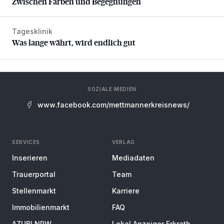
Zwischen Farben und Begegnungen
Tagesklinik
Was lange währt, wird endlich gut
Was lange währt, wird endlich gut
SOZIALE MEDIEN
www.facebook.com/mettmannerkreisnews/
SERVICES
VERLAG
Inserieren
Mediadaten
Trauerportal
Team
Stellenmarkt
Karriere
Immobilienmarkt
FAQ
AZUBI NRW
Lokal Anzeiger Erkrath