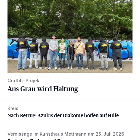
Graffiti-Projekt
Aus Grau wird Haltung
Kreis
Nach Betrug: Azubis der Diakonie hoffen auf Hilfe
Nach Betrug: Azubis der Diakonie hoffen auf Hilfe
Vernissage im Kunsthaus Mettmann am 25. Juli 2026
Zwischen Farben und Begegnungen