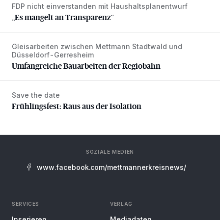
FDP nicht einverstanden mit Haushaltsplanentwurf
„Es mangelt an Transparenz“
„Es mangelt an Transparenz“
Gleisarbeiten zwischen Mettmann Stadtwald und
Umfangreiche Bauarbeiten der Regiobahn
Düsseldorf-Gerresheim
Umfangreiche Bauarbeiten der Regiobahn
Save the date
Frühlingsfest: Raus aus der Isolation
Frühlingsfest: Raus aus der Isolation
SOZIALE MEDIEN
www.facebook.com/mettmannerkreisnews/
SERVICES
VERLAG
Inserieren
Mediadaten