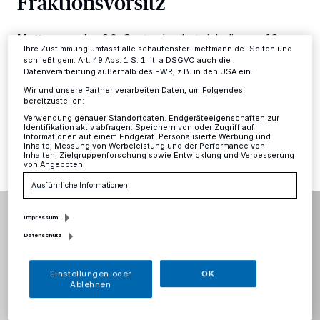
Fraktionsvorsitz
Einstellungen oder Ablehnen am unteren Rand der Webseite klicken.
Ihre Einstellungen gelten innerhalb unseres Website. Weitere
Informationen finden Sie in unserer Datenschutzerklärung.
Mettmann
·
Am 30. September hat sich die aus 18
Ihre Zustimmung umfasst alle schaufenster-mettmann.de-Seiten und
Direktmandaten bestehende Fraktion der CDU im
schließt gem. Art. 49 Abs. 1 S. 1 lit. a DSGVO auch die
Mettmanner Stadtrat geschäftsführend konstituiert.
Datenverarbeitung außerhalb des EWR, z.B. in den USA ein.
Wir und unsere Partner verarbeiten Daten, um Folgendes
bereitzustellen:
Verwendung genauer Standortdaten. Endgeräteeigenschaften zur
01.10.2020 , 12:57 Uhr
Eine Minute Lesezeit
Identifikation aktiv abfragen. Speichern von oder Zugriff auf
Informationen auf einem Endgerät. Personalisierte Werbung und
Inhalte, Messung von Werbeleistung und der Performance von
Inhalten, Zielgruppenforschung sowie Entwicklung und Verbesserung
von Angeboten.
Ausführliche Informationen
Impressum
Datenschutz
Einstellungen oder
OK
Ablehnen