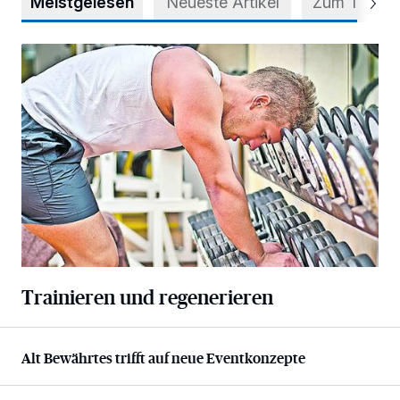
Meistgelesen
Neueste Artikel
Zum Thema
Trainieren und regenerieren
Trainieren und regenerieren
Alt Bewährtes trifft auf neue Eventkonzepte
Alt Bewährtes trifft auf neue Eventkonzepte