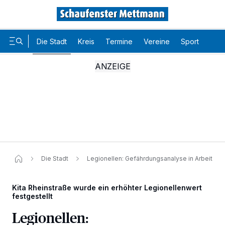
Die Stadt
Kreis
Termine
Vereine
Sport
Karr
Die Stadt
Legionellen: Gefährdungsanalyse in Arbeit
Kita Rheinstraße wurde ein erhöhter Legionellenwert
festgestellt
Legionellen: