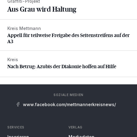
Graffiti-Projekt
Aus Grau wird Haltung
Kreis Mettmann
Appell für teilweise Freigabe des Seitenstreifens auf der A
Appell für teilweise Freigabe des Seitenstreifens auf der
A3
Kreis
Nach Betrug: Azubis der Diakonie hoffen auf Hilfe
Nach Betrug: Azubis der Diakonie hoffen auf Hilfe
SOZIALE MEDIEN
www.facebook.com/mettmannerkreisnews/
SERVICES
VERLAG
Inserieren
Mediadaten