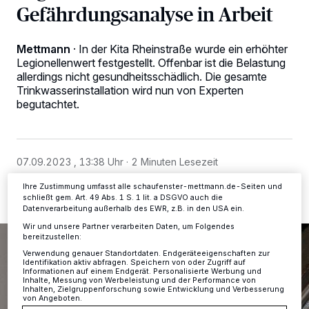
Gefährdungsanalyse in Arbeit
Mettmann
·
In der Kita Rheinstraße wurde ein erhöhter
Wir und unsere
-Partner speichern und greifen auf
218
personenbezogene Daten wie Browserdaten oder eindeutige
Legionellenwert festgestellt. Offenbar ist die Belastung
Kennungen auf Ihrem Gerät zu. Durch Auswahl von OK aktivieren Sie
allerdings nicht gesundheitsschädlich. Die gesamte
Tracking-Technologien für die unter „Wir und unsere Partner
Trinkwasserinstallation wird nun von Experten
verarbeiten Daten, um Ihnen Dienste bereitzustellen“ aufgeführten
begutachtet.
Zwecke. Wenn Tracker deaktiviert sind, sind manche Inhalte und
Anzeigen möglicherweise nicht mehr so relevant für Sie. Sie können
dieses Menü jederzeit wieder aufrufen, um Ihre Einstellungen zu
ändern oder Ihre Einwilligung zu widerrufen, indem Sie auf den Link
Einstellungen oder Ablehnen am unteren Rand der Webseite klicken.
Ihre Einstellungen gelten innerhalb unseres Website. Weitere
07.09.2023 , 13:38 Uhr
2 Minuten Lesezeit
Informationen finden Sie in unserer Datenschutzerklärung.
Ihre Zustimmung umfasst alle schaufenster-mettmann.de-Seiten und
schließt gem. Art. 49 Abs. 1 S. 1 lit. a DSGVO auch die
Datenverarbeitung außerhalb des EWR, z.B. in den USA ein.
Wir und unsere Partner verarbeiten Daten, um Folgendes
bereitzustellen:
Verwendung genauer Standortdaten. Endgeräteeigenschaften zur
Identifikation aktiv abfragen. Speichern von oder Zugriff auf
Informationen auf einem Endgerät. Personalisierte Werbung und
Inhalte, Messung von Werbeleistung und der Performance von
Inhalten, Zielgruppenforschung sowie Entwicklung und Verbesserung
von Angeboten.