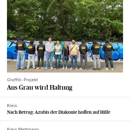
Aus Grau wird Haltung
Graffiti-Projekt
Aus Grau wird Haltung
Kreis
Nach Betrug: Azubis der Diakonie hoffen auf Hilfe
Nach Betrug: Azubis der Diakonie hoffen auf Hilfe
Kreis Mettmann