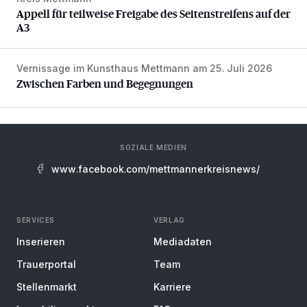
Appell für teilweise Freigabe des Seitenstreifens auf der A
Appell für teilweise Freigabe des Seitenstreifens auf der
A3
Vernissage im Kunsthaus Mettmann am 25. Juli 2026
Zwischen Farben und Begegnungen
Zwischen Farben und Begegnungen
SOZIALE MEDIEN
www.facebook.com/mettmannerkreisnews/
SERVICES
VERLAG
Inserieren
Mediadaten
Trauerportal
Team
Stellenmarkt
Karriere