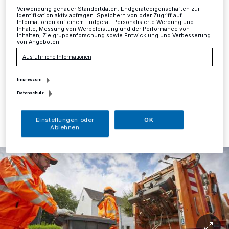
Metzkausen wird nachgeholt
Verwendung genauer Standortdaten. Endgeräteeigenschaften zur
Identifikation aktiv abfragen. Speichern von oder Zugriff auf
Informationen auf einem Endgerät. Personalisierte Werbung und
Weil ein Müllfahrzeug ausgefallen ist, konnten die
Inhalte, Messung von Werbeleistung und der Performance von
Inhalten, Zielgruppenforschung sowie Entwicklung und Verbesserung
Mitarbeiter des städtischen Baubetriebshofs am
von Angeboten.
Montagmorgen, 14. Oktober, die Biotonnen im Bezirk
21 in Metzkausen nicht leeren.
Ausführliche Informationen
Impressum
Datenschutz
14.10.2019 , 15:15 Uhr
Eine Minute Lesezeit
Einstellungen oder
OK
Ablehnen