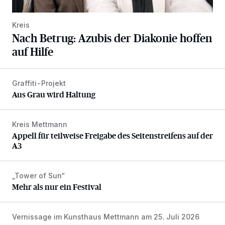
Kreis
Nach Betrug: Azubis der Diakonie hoffen
auf Hilfe
Graffiti-Projekt
Aus Grau wird Haltung
Aus Grau wird Haltung
Kreis Mettmann
Appell für teilweise Freigabe des Seitenstreifens auf der A
Appell für teilweise Freigabe des Seitenstreifens auf der
A3
„Tower of Sun“
Mehr als nur ein Festival
Mehr als nur ein Festival
Vernissage im Kunsthaus Mettmann am 25. Juli 2026
Zwischen Farben und Begegnungen