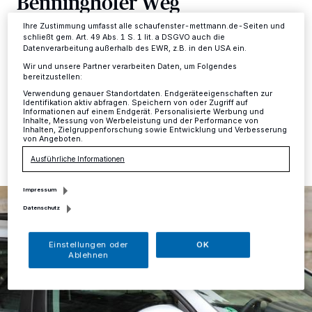
Benninghofer Weg
Informationen finden Sie in unserer Datenschutzerklärung.
Ihre Zustimmung umfasst alle schaufenster-mettmann.de-Seiten und
Am Samstag, 5. Oktober, wurde die Polizei Mettmann
schließt gem. Art. 49 Abs. 1 S. 1 lit. a DSGVO auch die
Datenverarbeitung außerhalb des EWR, z.B. in den USA ein.
um 2.35 Uhr zu einem Einbruchalarm in eine Spielhalle
am Benninghofer Weg entsandt.
Wir und unsere Partner verarbeiten Daten, um Folgendes
bereitzustellen:
Verwendung genauer Standortdaten. Endgeräteeigenschaften zur
Identifikation aktiv abfragen. Speichern von oder Zugriff auf
Informationen auf einem Endgerät. Personalisierte Werbung und
Inhalte, Messung von Werbeleistung und der Performance von
07.10.2019 , 12:06 Uhr
Eine Minute Lesezeit
Inhalten, Zielgruppenforschung sowie Entwicklung und Verbesserung
von Angeboten.
Ausführliche Informationen
Impressum
Datenschutz
Einstellungen oder
OK
Ablehnen