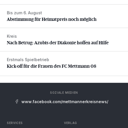
Bis zum 6. August
Abstimmung für Heimatpreis noch möglich
Abstimmung für Heimatpreis noch möglich
Kreis
Nach Betrug: Azubis der Diakonie hoffen auf Hilfe
Nach Betrug: Azubis der Diakonie hoffen auf Hilfe
Erstmals Spielbetrieb
Kick-off für die Frauen des FC Mettmann 08
Kick-off für die Frauen des FC Mettmann 08
SOZIALE MEDIEN
www.facebook.com/mettmannerkreisnews/
SERVICES
VERLAG