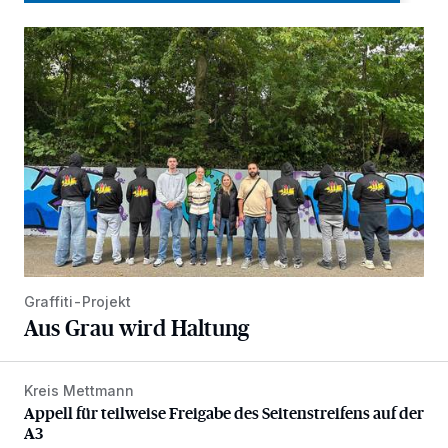
Aus Grau wird Haltung
Graffiti-Projekt
Aus Grau wird Haltung
Kreis Mettmann
Appell für teilweise Freigabe des Seitenstreifens auf der A
Appell für teilweise Freigabe des Seitenstreifens auf der
A3