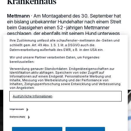
Krankenhaus
verarbeiten Daten, um Ihnen Dienste bereitzustellen“ aufgeführten
Zwecke. Wenn Tracker deaktiviert sind, sind manche Inhalte und
Anzeigen möglicherweise nicht mehr so relevant für Sie. Sie können
dieses Menü jederzeit wieder aufrufen, um Ihre Einstellungen zu
Mettmann
·
Am Montagabend des 30. September hat
ändern oder Ihre Einwilligung zu widerrufen, indem Sie auf den Link
ein bislang unbekannter Hundehalter nach einem Streit
Einstellungen oder Ablehnen am unteren Rand der Webseite klicken.
beim Gassigehen einen 52-jährigen Mettmanner
Ihre Einstellungen gelten innerhalb unseres Website. Weitere
geschlagen, der ebenfalls mit seinem Hund unterwegs
Informationen finden Sie in unserer Datenschutzerklärung.
war.
Ihre Zustimmung umfasst alle schaufenster-mettmann.de-Seiten und
schließt gem. Art. 49 Abs. 1 S. 1 lit. a DSGVO auch die
Datenverarbeitung außerhalb des EWR, z.B. in den USA ein.
Wir und unsere Partner verarbeiten Daten, um Folgendes
bereitzustellen:
01.10.2019 , 11:59 Uhr
Eine Minute Lesezeit
Verwendung genauer Standortdaten. Endgeräteeigenschaften zur
Identifikation aktiv abfragen. Speichern von oder Zugriff auf
Informationen auf einem Endgerät. Personalisierte Werbung und
Inhalte, Messung von Werbeleistung und der Performance von
Inhalten, Zielgruppenforschung sowie Entwicklung und Verbesserung
von Angeboten.
Ausführliche Informationen
Impressum
Datenschutz