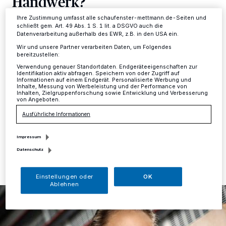
Handwerk?
Informationen finden Sie in unserer Datenschutzerklärung.
Ihre Zustimmung umfasst alle schaufenster-mettmann.de-Seiten und
Mettmann
·
Annika Zeller, frisch gebackene Tischler-
schließt gem. Art. 49 Abs. 1 S. 1 lit. a DSGVO auch die
Datenverarbeitung außerhalb des EWR, z.B. in den USA ein.
Gesellin aus Mettmann musste während ihrer
Ausbildung viel mit Vorurteilen kämpfen. Als Frau, in
Wir und unsere Partner verarbeiten Daten, um Folgendes
bereitzustellen:
einer von Männern beherrschten Branche sich zu
beweisen, ist nicht immer leicht. Mit ihrer Bewerbung zur
Verwendung genauer Standortdaten. Endgeräteeigenschaften zur
Identifikation aktiv abfragen. Speichern von oder Zugriff auf
Miss Handwerk und ihrem Eintritt ins Finale, möchte sie
Informationen auf einem Endgerät. Personalisierte Werbung und
nach der Wahl und wenn sie sie gewinnt, als
Inhalte, Messung von Werbeleistung und der Performance von
Inhalten, Zielgruppenforschung sowie Entwicklung und Verbesserung
Botschafterin des Handwerks fungieren.
von Angeboten.
Ausführliche Informationen
Impressum
28.11.2020 , 13:10 Uhr
Eine Minute Lesezeit
Datenschutz
Einstellungen oder
OK
Ablehnen