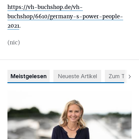
https://vh-buchshop.de/vh-
buchshop/6610/germany-s-power-people-
2021
.
(nic)
Meistgelesen
Neueste Artikel
Zum Thema
Appell für teilweise Freigabe des Seitenstreifens auf der A