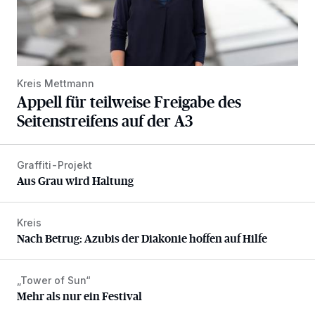
Kreis Mettmann
Appell für teilweise Freigabe des
Seitenstreifens auf der A3
Graffiti-Projekt
Aus Grau wird Haltung
Aus Grau wird Haltung
Kreis
Nach Betrug: Azubis der Diakonie hoffen auf Hilfe
Nach Betrug: Azubis der Diakonie hoffen auf Hilfe
„Tower of Sun“
Mehr als nur ein Festival
Mehr als nur ein Festival