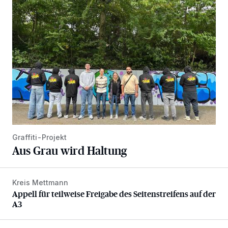
Aus Grau wird Haltung
Graffiti-Projekt
Aus Grau wird Haltung
Kreis Mettmann
Appell für teilweise Freigabe des Seitenstreifens auf der A
Appell für teilweise Freigabe des Seitenstreifens auf der
A3