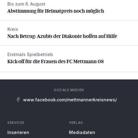
Bis zum 6. August
Abstimmung für Heimatpreis noch möglich
Abstimmung für Heimatpreis noch möglich
Kreis
Nach Betrug: Azubis der Diakonie hoffen auf Hilfe
Nach Betrug: Azubis der Diakonie hoffen auf Hilfe
Erstmals Spielbetrieb
Kick-off für die Frauen des FC Mettmann 08
Kick-off für die Frauen des FC Mettmann 08
SOZIALE MEDIEN
www.facebook.com/mettmannerkreisnews/
SERVICES
VERLAG
Inserieren
Mediadaten