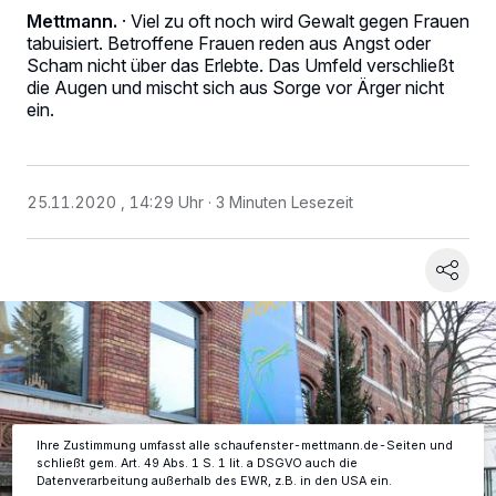
Mettmann.
·
Viel zu oft noch wird Gewalt gegen Frauen
tabuisiert. Betroffene Frauen reden aus Angst oder
Scham nicht über das Erlebte. Das Umfeld verschließt
die Augen und mischt sich aus Sorge vor Ärger nicht
ein.
25.11.2020 , 14:29 Uhr
3 Minuten Lesezeit
Wir und unsere
-Partner speichern und greifen auf
218
personenbezogene Daten wie Browserdaten oder eindeutige
Kennungen auf Ihrem Gerät zu. Durch Auswahl von OK aktivieren Sie
Tracking-Technologien für die unter „Wir und unsere Partner
verarbeiten Daten, um Ihnen Dienste bereitzustellen“ aufgeführten
Zwecke. Wenn Tracker deaktiviert sind, sind manche Inhalte und
Anzeigen möglicherweise nicht mehr so relevant für Sie. Sie können
dieses Menü jederzeit wieder aufrufen, um Ihre Einstellungen zu
ändern oder Ihre Einwilligung zu widerrufen, indem Sie auf den Link
Einstellungen oder Ablehnen am unteren Rand der Webseite klicken.
Ihre Einstellungen gelten innerhalb unseres Website. Weitere
Informationen finden Sie in unserer Datenschutzerklärung.
Ihre Zustimmung umfasst alle schaufenster-mettmann.de-Seiten und
schließt gem. Art. 49 Abs. 1 S. 1 lit. a DSGVO auch die
Datenverarbeitung außerhalb des EWR, z.B. in den USA ein.