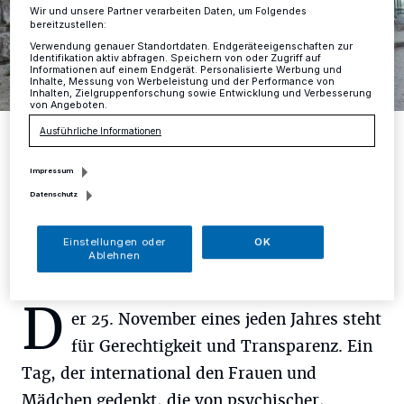
Wir und unsere Partner verarbeiten Daten, um Folgendes
bereitzustellen:
Verwendung genauer Standortdaten. Endgeräteeigenschaften zur
Identifikation aktiv abfragen. Speichern von oder Zugriff auf
Informationen auf einem Endgerät. Personalisierte Werbung und
Inhalte, Messung von Werbeleistung und der Performance von
Inhalten, Zielgruppenforschung sowie Entwicklung und Verbesserung
von Angeboten.
Von links: Eva-Maria Düring (SKFM), Bürgermeisterin Sandra
Ausführliche Informationen
Pietschmann, Lilo Löffler (SKFM) und Karen Brinker
(stellvertretende Gleichstellungsbeauftragte der Kreisstadt
Mettmann) haben zum Internationalen Tag gegen Gewalt an Frauen
Impressum
und Mädchen eine Fahne vor dem Rathaus gehisst.
Datenschutz
Foto: Kreisstadt Mettmann
Einstellungen oder
OK
Ablehnen
D
er 25. November eines jeden Jahres steht
für Gerechtigkeit und Transparenz. Ein
Tag, der international den Frauen und
Mädchen gedenkt, die von psychischer,