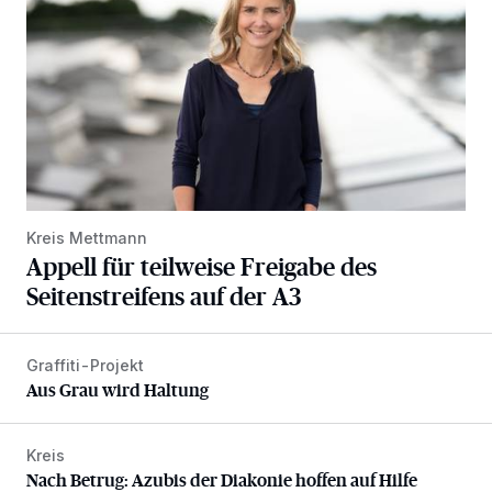
Kreis Mettmann
Appell für teilweise Freigabe des
Seitenstreifens auf der A3
Graffiti-Projekt
Aus Grau wird Haltung
Aus Grau wird Haltung
Kreis
Nach Betrug: Azubis der Diakonie hoffen auf Hilfe
Nach Betrug: Azubis der Diakonie hoffen auf Hilfe