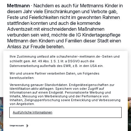
personenbezogene Daten wie Browserdaten oder eindeutige
Mettmann
·
Nachdem es auch für Mettmanns Kinder in
Kennungen auf Ihrem Gerät zu. Durch Auswahl von OK aktivieren Sie
diesem Jahr viele Einschränkungen und Verbote gab,
Tracking-Technologien für die unter „Wir und unsere Partner
Feste und Feierlichkeiten nicht im gewohnten Rahmen
verarbeiten Daten, um Ihnen Dienste bereitzustellen“ aufgeführten
Zwecke. Wenn Tracker deaktiviert sind, sind manche Inhalte und
stattfinden konnten und auch die kommende
Anzeigen möglicherweise nicht mehr so relevant für Sie. Sie können
Adventszeit mit einschneidenden Maßnahmen
dieses Menü jederzeit wieder aufrufen, um Ihre Einstellungen zu
verbunden sein wird, möchte die IG Kindertagespflege
ändern oder Ihre Einwilligung zu widerrufen, indem Sie auf den Link
Mettmann den Kindern und Familien dieser Stadt einen
Einstellungen oder Ablehnen am unteren Rand der Webseite klicken.
Ihre Einstellungen gelten innerhalb unseres Website. Weitere
Anlass zur Freude bereiten.
Informationen finden Sie in unserer Datenschutzerklärung.
Ihre Zustimmung umfasst alle schaufenster-mettmann.de-Seiten und
schließt gem. Art. 49 Abs. 1 S. 1 lit. a DSGVO auch die
Datenverarbeitung außerhalb des EWR, z.B. in den USA ein.
28.11.2020 , 13:08 Uhr
2 Minuten Lesezeit
Wir und unsere Partner verarbeiten Daten, um Folgendes
bereitzustellen:
Verwendung genauer Standortdaten. Endgeräteeigenschaften zur
Identifikation aktiv abfragen. Speichern von oder Zugriff auf
Informationen auf einem Endgerät. Personalisierte Werbung und
Inhalte, Messung von Werbeleistung und der Performance von
Inhalten, Zielgruppenforschung sowie Entwicklung und Verbesserung
von Angeboten.
Ausführliche Informationen
Impressum