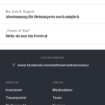
Bis zum 6. August
Abstimmung für Heimatpreis noch möglich
Abstimmung für Heimatpreis noch möglich
„Tower of Sun“
Mehr als nur ein Festival
Mehr als nur ein Festival
SOZIALE MEDIEN
www.facebook.com/mettmannerkreisnews/
SERVICES
VERLAG
Inserieren
Mediadaten
Trauerportal
Team