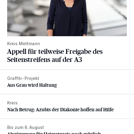
Kreis Mettmann
Appell für teilweise Freigabe des
Seitenstreifens auf der A3
Graffiti-Projekt
Aus Grau wird Haltung
Aus Grau wird Haltung
Kreis
Nach Betrug: Azubis der Diakonie hoffen auf Hilfe
Nach Betrug: Azubis der Diakonie hoffen auf Hilfe
Bis zum 6. August
Abstimmung für Heimatpreis noch möglich
Abstimmung für Heimatpreis noch möglich