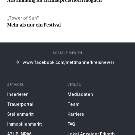
„Tower of Sun“
Mehr als nur ein Festival
Mehr als nur ein Festival
SOZIALE MEDIEN
www.facebook.com/mettmannerkreisnews/
SERVICES
VERLAG
Inserieren
Mediadaten
Trauerportal
Team
Stellenmarkt
Karriere
Immobilienmarkt
FAQ
AZUBI NRW
Lokal Anzeiger Erkrath