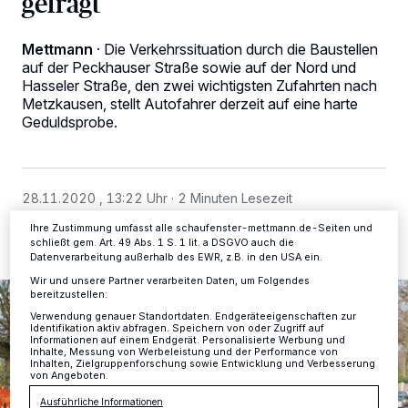
gefragt
Wir und unsere
-Partner speichern und greifen auf
218
Mettmann
·
Die Verkehrssituation durch die Baustellen
personenbezogene Daten wie Browserdaten oder eindeutige
auf der Peckhauser Straße sowie auf der Nord und
Kennungen auf Ihrem Gerät zu. Durch Auswahl von OK aktivieren Sie
Hasseler Straße, den zwei wichtigsten Zufahrten nach
Tracking-Technologien für die unter „Wir und unsere Partner
Metzkausen, stellt Autofahrer derzeit auf eine harte
verarbeiten Daten, um Ihnen Dienste bereitzustellen“ aufgeführten
Zwecke. Wenn Tracker deaktiviert sind, sind manche Inhalte und
Geduldsprobe.
Anzeigen möglicherweise nicht mehr so relevant für Sie. Sie können
dieses Menü jederzeit wieder aufrufen, um Ihre Einstellungen zu
ändern oder Ihre Einwilligung zu widerrufen, indem Sie auf den Link
Einstellungen oder Ablehnen am unteren Rand der Webseite klicken.
Ihre Einstellungen gelten innerhalb unseres Website. Weitere
28.11.2020 , 13:22 Uhr
2 Minuten Lesezeit
Informationen finden Sie in unserer Datenschutzerklärung.
Ihre Zustimmung umfasst alle schaufenster-mettmann.de-Seiten und
schließt gem. Art. 49 Abs. 1 S. 1 lit. a DSGVO auch die
Datenverarbeitung außerhalb des EWR, z.B. in den USA ein.
Wir und unsere Partner verarbeiten Daten, um Folgendes
bereitzustellen:
Verwendung genauer Standortdaten. Endgeräteeigenschaften zur
Identifikation aktiv abfragen. Speichern von oder Zugriff auf
Informationen auf einem Endgerät. Personalisierte Werbung und
Inhalte, Messung von Werbeleistung und der Performance von
Inhalten, Zielgruppenforschung sowie Entwicklung und Verbesserung
von Angeboten.
Ausführliche Informationen