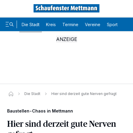
Die Stadt
Kreis
Termine
Vereine
Sport
Karr
Die Stadt
Hier sind derzeit gute Nerven gefragt
Baustellen-Chaos in Mettmann
Hier sind derzeit gute Nerven