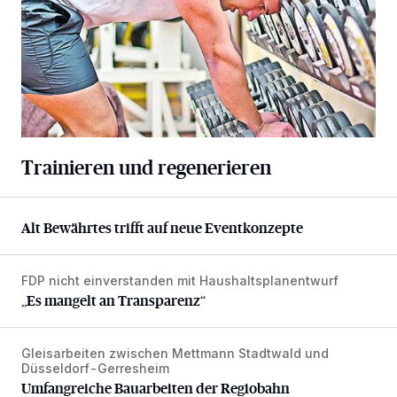
Trainieren und regenerieren
Alt Bewährtes trifft auf neue Eventkonzepte
Alt Bewährtes trifft auf neue Eventkonzepte
FDP nicht einverstanden mit Haushaltsplanentwurf
„Es mangelt an Transparenz“
„Es mangelt an Transparenz“
Gleisarbeiten zwischen Mettmann Stadtwald und
Umfangreiche Bauarbeiten der Regiobahn
Düsseldorf-Gerresheim
Umfangreiche Bauarbeiten der Regiobahn