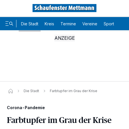
Die Stadt
Kreis
Termine
Vereine
Sport
Karr
Die Stadt
Farbtupfer im Grau der Krise
Corona-Pandemie
Farbtupfer im Grau der Krise