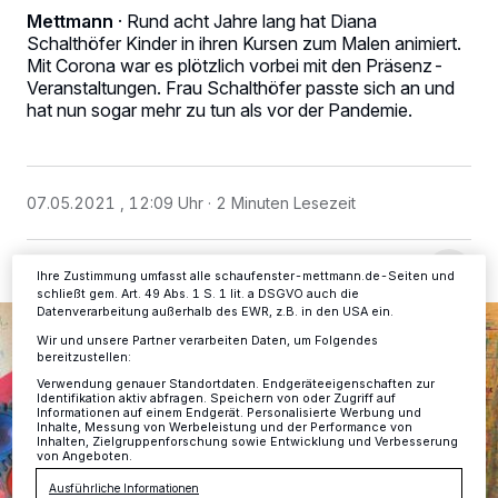
Mettmann
·
Rund acht Jahre lang hat Diana
Schalthöfer Kinder in ihren Kursen zum Malen animiert.
Wir und unsere
-Partner speichern und greifen auf
218
Mit Corona war es plötzlich vorbei mit den Präsenz-
personenbezogene Daten wie Browserdaten oder eindeutige
Veranstaltungen. Frau Schalthöfer passte sich an und
Kennungen auf Ihrem Gerät zu. Durch Auswahl von OK aktivieren Sie
Tracking-Technologien für die unter „Wir und unsere Partner
hat nun sogar mehr zu tun als vor der Pandemie.
verarbeiten Daten, um Ihnen Dienste bereitzustellen“ aufgeführten
Zwecke. Wenn Tracker deaktiviert sind, sind manche Inhalte und
Anzeigen möglicherweise nicht mehr so relevant für Sie. Sie können
dieses Menü jederzeit wieder aufrufen, um Ihre Einstellungen zu
ändern oder Ihre Einwilligung zu widerrufen, indem Sie auf den Link
07.05.2021 , 12:09 Uhr
2 Minuten Lesezeit
Einstellungen oder Ablehnen am unteren Rand der Webseite klicken.
Ihre Einstellungen gelten innerhalb unseres Website. Weitere
Informationen finden Sie in unserer Datenschutzerklärung.
Ihre Zustimmung umfasst alle schaufenster-mettmann.de-Seiten und
schließt gem. Art. 49 Abs. 1 S. 1 lit. a DSGVO auch die
Datenverarbeitung außerhalb des EWR, z.B. in den USA ein.
Wir und unsere Partner verarbeiten Daten, um Folgendes
bereitzustellen:
Verwendung genauer Standortdaten. Endgeräteeigenschaften zur
Identifikation aktiv abfragen. Speichern von oder Zugriff auf
Informationen auf einem Endgerät. Personalisierte Werbung und
Inhalte, Messung von Werbeleistung und der Performance von
Inhalten, Zielgruppenforschung sowie Entwicklung und Verbesserung
von Angeboten.
Ausführliche Informationen