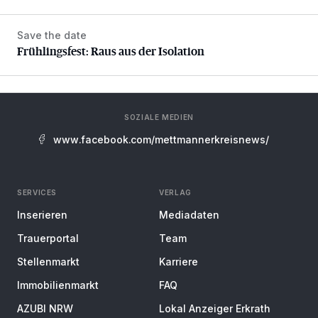
Save the date
Frühlingsfest: Raus aus der Isolation
Frühlingsfest: Raus aus der Isolation
SOZIALE MEDIEN
www.facebook.com/mettmannerkreisnews/
SERVICES
VERLAG
Inserieren
Mediadaten
Trauerportal
Team
Stellenmarkt
Karriere
Immobilienmarkt
FAQ
AZUBI NRW
Lokal Anzeiger Erkrath