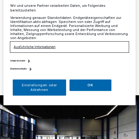
werden
Wir und unsere Partner verarbeiten Daten, um Folgendes
bereitzustellen:
Mettmann
·
Nachdem wegen dringender Wartungs-
Verwendung genauer Standortdaten. Endgeräteeigenschaften zur
und Unterhaltungsarbeiten in Hallenbad, Sauna und
Identifikation aktiv abfragen. Speichern von oder Zugriff auf
Informationen auf einem Endgerät. Personalisierte Werbung und
Umkleiden der Eröffnungstermin für das Hallenbad
Inhalte, Messung von Werbeleistung und der Performance von
Inhalten, Zielgruppenforschung sowie Entwicklung und Verbesserung
verschoben werden musste, laufen nun die
von Angeboten.
Vorbereitungen für den Badbetrieb an.
Ausführliche Informationen
Impressum
09.09.2019 , 14:53 Uhr
Eine Minute Lesezeit
Datenschutz
Einstellungen oder
OK
Ablehnen