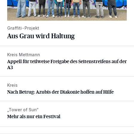
Graffiti-Projekt
Aus Grau wird Haltung
Kreis Mettmann
Appell für teilweise Freigabe des Seitenstreifens auf der A
Appell für teilweise Freigabe des Seitenstreifens auf der
A3
Kreis
Nach Betrug: Azubis der Diakonie hoffen auf Hilfe
Nach Betrug: Azubis der Diakonie hoffen auf Hilfe
„Tower of Sun“
Mehr als nur ein Festival
Mehr als nur ein Festival