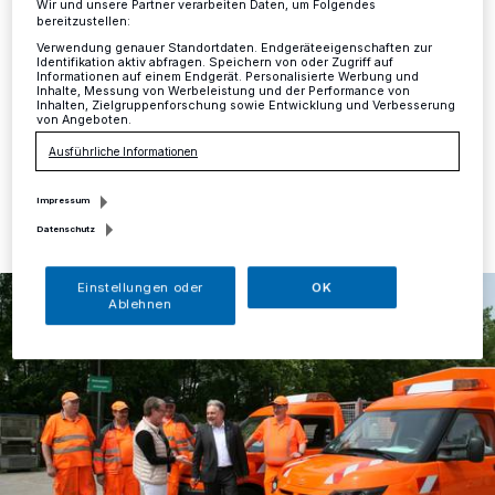
zurzeit nicht besetzt
Wir und unsere Partner verarbeiten Daten, um Folgendes
bereitzustellen:
Verwendung genauer Standortdaten. Endgeräteeigenschaften zur
Mettmann
·
Die Zentrale des Baubetriebshofes ist aus
Identifikation aktiv abfragen. Speichern von oder Zugriff auf
Informationen auf einem Endgerät. Personalisierte Werbung und
Krankheitsgründen bis auf Weiteres nicht besetzt.
Inhalte, Messung von Werbeleistung und der Performance von
Inhalten, Zielgruppenforschung sowie Entwicklung und Verbesserung
von Angeboten.
Ausführliche Informationen
09.09.2019 , 14:59 Uhr
Eine Minute Lesezeit
Impressum
Datenschutz
Einstellungen oder
OK
Ablehnen