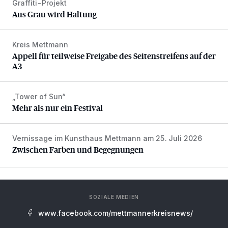
Graffiti-Projekt
Aus Grau wird Haltung
Aus Grau wird Haltung
Kreis Mettmann
Appell für teilweise Freigabe des Seitenstreifens auf der A
Appell für teilweise Freigabe des Seitenstreifens auf der
A3
„Tower of Sun“
Mehr als nur ein Festival
Mehr als nur ein Festival
Vernissage im Kunsthaus Mettmann am 25. Juli 2026
Zwischen Farben und Begegnungen
Zwischen Farben und Begegnungen
SOZIALE MEDIEN
www.facebook.com/mettmannerkreisnews/