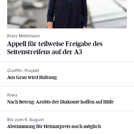
Kreis Mettmann
Appell für teilweise Freigabe des
Seitenstreifens auf der A3
Graffiti-Projekt
Aus Grau wird Haltung
Aus Grau wird Haltung
Kreis
Nach Betrug: Azubis der Diakonie hoffen auf Hilfe
Nach Betrug: Azubis der Diakonie hoffen auf Hilfe
Bis zum 6. August
Abstimmung für Heimatpreis noch möglich
Abstimmung für Heimatpreis noch möglich