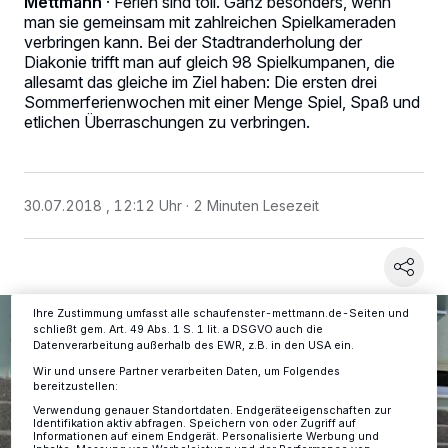
Mettmann
·
Ferien sind toll. Ganz besonders, wenn
man sie gemeinsam mit zahlreichen Spielkameraden
verbringen kann. Bei der Stadtranderholung der
Diakonie trifft man auf gleich 98 Spielkumpanen, die
allesamt das gleiche im Ziel haben: Die ersten drei
Sommerferienwochen mit einer Menge Spiel, Spaß und
Wir und unsere
-Partner speichern und greifen auf
218
etlichen Überraschungen zu verbringen.
personenbezogene Daten wie Browserdaten oder eindeutige
Kennungen auf Ihrem Gerät zu. Durch Auswahl von OK aktivieren Sie
Tracking-Technologien für die unter „Wir und unsere Partner
verarbeiten Daten, um Ihnen Dienste bereitzustellen“ aufgeführten
Zwecke. Wenn Tracker deaktiviert sind, sind manche Inhalte und
30.07.2018 , 12:12 Uhr
2 Minuten Lesezeit
Anzeigen möglicherweise nicht mehr so relevant für Sie. Sie können
dieses Menü jederzeit wieder aufrufen, um Ihre Einstellungen zu
ändern oder Ihre Einwilligung zu widerrufen, indem Sie auf den Link
Einstellungen oder Ablehnen am unteren Rand der Webseite klicken.
Ihre Einstellungen gelten innerhalb unseres Website. Weitere
Informationen finden Sie in unserer Datenschutzerklärung.
Ihre Zustimmung umfasst alle schaufenster-mettmann.de-Seiten und
schließt gem. Art. 49 Abs. 1 S. 1 lit. a DSGVO auch die
Datenverarbeitung außerhalb des EWR, z.B. in den USA ein.
Wir und unsere Partner verarbeiten Daten, um Folgendes
bereitzustellen:
Verwendung genauer Standortdaten. Endgeräteeigenschaften zur
Identifikation aktiv abfragen. Speichern von oder Zugriff auf
Informationen auf einem Endgerät. Personalisierte Werbung und