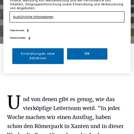
Inhalte, Messung von Werbeleistung und der Performance von
Inhalten, Zielgruppenforschung sowie Entwicklung und Verbesserung
von Angeboten.
Ausführliche Informationen
Impressum
Datenschutz
Auf einem Zeitstrahl halten die Kinder täglich die einzelnen
Einstellungen oder
OK
Thementage fest: Vom Römer bis zum Roboter.
Ablehnen
Foto: TB
U
nd von denen gibt es genug, wie das
vierköpfige Leiterteam weiß. "In jeder
Woche machen wir einen Ausflug, haben
schon den Römerpark in Xanten und in dieser