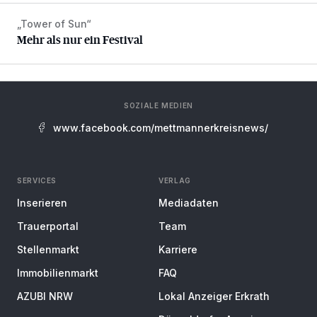
„Tower of Sun“
Mehr als nur ein Festival
Mehr als nur ein Festival
SOZIALE MEDIEN
www.facebook.com/mettmannerkreisnews/
SERVICES
VERLAG
Inserieren
Mediadaten
Trauerportal
Team
Stellenmarkt
Karriere
Immobilienmarkt
FAQ
AZUBI NRW
Lokal Anzeiger Erkrath