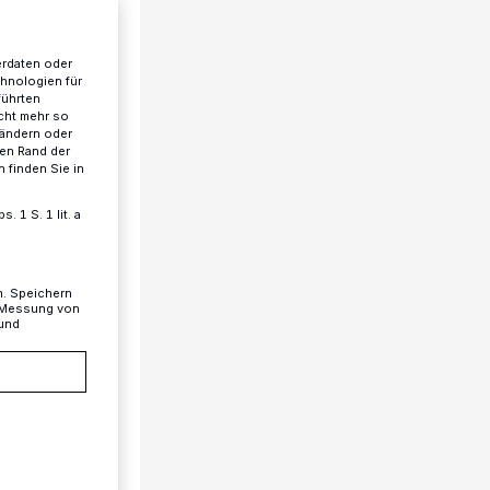
erdaten oder
chnologien für
führten
cht mehr so
 ändern oder
ren Rand der
 finden Sie in
 1 S. 1 lit. a
n. Speichern
, Messung von
 und