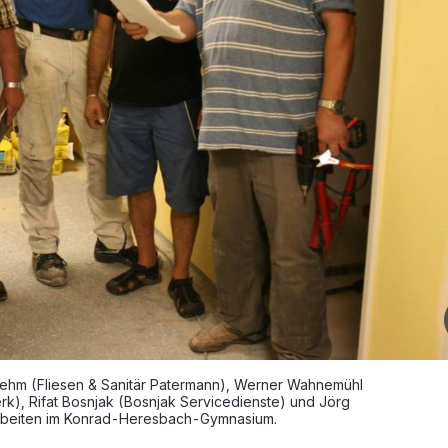
Brehm (Fliesen & Sanitär Patermann), Werner Wahnemühl
erk), Rifat Bosnjak (Bosnjak Servicedienste) und Jörg
rbeiten im Konrad-Heresbach-Gymnasium.