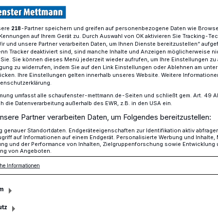
sere
-Partner speichern und greifen auf personenbezogene Daten wie Brows
218
Kennungen auf Ihrem Gerät zu. Durch Auswahl von OK aktivieren Sie Tracking-Te
iten an Mettmanner Schulen in den Sommerferien
Wir und unsere Partner verarbeiten Daten, um Ihnen Dienste bereitzustellen“ aufge
n Tracker deaktiviert sind, sind manche Inhalte und Anzeigen möglicherweise ni
r Sie. Sie können dieses Menü jederzeit wieder aufrufen, um Ihre Einstellungen zu
ligung zu widerrufen, indem Sie auf den Link Einstellungen oder Ablehnen am unte
icken. Ihre Einstellungen gelten innerhalb unseres Website. Weitere Informationen
rbeiten an
tenschutzerklärung.
mung umfasst alle schaufenster-mettmann.de-Seiten und schließt gem. Art. 49 Abs.
die Datenverarbeitung außerhalb des EWR, z.B. in den USA ein.
Schulen in den
nsere Partner verarbeiten Daten, um Folgendes bereitzustellen:
genauer Standortdaten. Endgeräteeigenschaften zur Identifikation aktiv abfrage
en
griff auf Informationen auf einem Endgerät. Personalisierte Werbung und Inhalte
ung und der Performance von Inhalten, Zielgruppenforschung sowie Entwicklung
ng von Angeboten.
he Informationen
r sich am letzten Schultag in die
m
n, dann werden die darauf folgenden
r genutzt, um Sanierungs- und
utz
chulen und Sportstätten in Mettmann