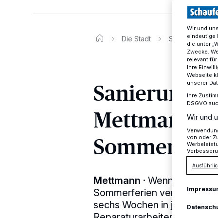
Wir und un
eindeutige 
Die Stadt
Sanierungsarbe
die unter „
Zwecke. Wen
relevant fü
Ihre Einwil
Webseite kl
Sanierungsa
unserer Da
Ihre Zustim
DSGVO auch 
Mettmanner 
Wir und u
Verwendung 
Sommerferi
von oder Zu
Werbeleist
Verbesseru
Ausführlic
Mettmann
·
Wenn die Schüle
Impressu
Sommerferien verabschiede
sechs Wochen in jedem Jah
Datensch
Reparaturarbeiten an den S