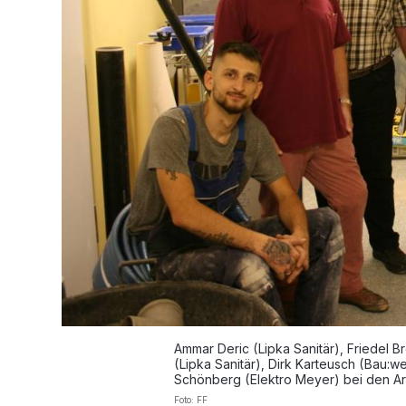
Ammar Deric (Lipka Sanitär), Friedel 
(Lipka Sanitär), Dirk Karteusch (Bau:w
Schönberg (Elektro Meyer) bei den A
Foto: FF