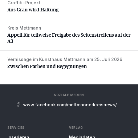
Graffiti-Projekt
Aus Grau wird Haltung
Aus Grau wird Haltung
Kreis Mettmann
Appell für teilweise Freigabe des Seitenstreifens auf der A
Appell für teilweise Freigabe des Seitenstreifens auf der
A3
Vernissage im Kunsthaus Mettmann am 25. Juli 2026
Zwischen Farben und Begegnungen
Zwischen Farben und Begegnungen
SOZIALE MEDIEN
www.facebook.com/mettmannerkreisnews/
SERVICES
VERLAG
Inserieren
Mediadaten