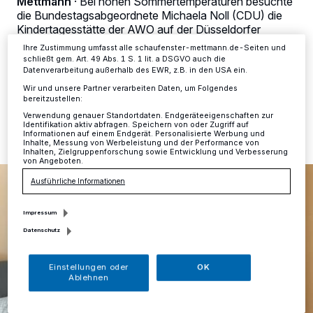
Mettmann
·
Bei hohen Sommertemperaturen besuchte
Einstellungen oder Ablehnen am unteren Rand der Webseite klicken.
die Bundestagsabgeordnete Michaela Noll (CDU) die
Ihre Einstellungen gelten innerhalb unseres Website. Weitere
Kindertagesstätte der AWO auf der Düsseldorfer
Informationen finden Sie in unserer Datenschutzerklärung.
Straße in Mettmann.
Ihre Zustimmung umfasst alle schaufenster-mettmann.de-Seiten und
schließt gem. Art. 49 Abs. 1 S. 1 lit. a DSGVO auch die
Datenverarbeitung außerhalb des EWR, z.B. in den USA ein.
Wir und unsere Partner verarbeiten Daten, um Folgendes
bereitzustellen:
25.07.2018 , 15:45 Uhr
Eine Minute Lesezeit
Verwendung genauer Standortdaten. Endgeräteeigenschaften zur
Identifikation aktiv abfragen. Speichern von oder Zugriff auf
Informationen auf einem Endgerät. Personalisierte Werbung und
Inhalte, Messung von Werbeleistung und der Performance von
Inhalten, Zielgruppenforschung sowie Entwicklung und Verbesserung
von Angeboten.
Ausführliche Informationen
Impressum
Datenschutz
Einstellungen oder
OK
Ablehnen