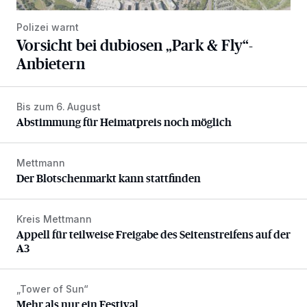
Polizei warnt
Vorsicht bei dubiosen „Park & Fly“-
Anbietern
Bis zum 6. August
Abstimmung für Heimatpreis noch möglich
Abstimmung für Heimatpreis noch möglich
Mettmann
Der Blotschenmarkt kann stattfinden
Der Blotschenmarkt kann stattfinden
Kreis Mettmann
Appell für teilweise Freigabe des Seitenstreifens auf der A
Appell für teilweise Freigabe des Seitenstreifens auf der
A3
„Tower of Sun“
Mehr als nur ein Festival
Mehr als nur ein Festival