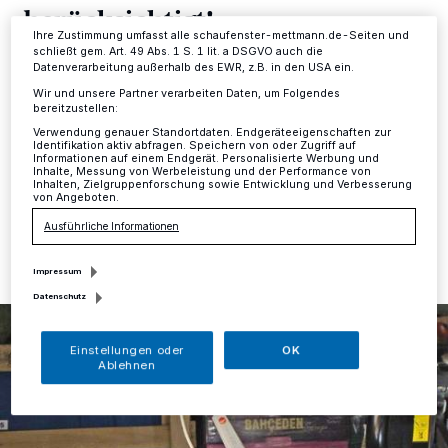
berücksichtigt!
Informationen finden Sie in unserer Datenschutzerklärung.
Ihre Zustimmung umfasst alle schaufenster-mettmann.de-Seiten und
schließt gem. Art. 49 Abs. 1 S. 1 lit. a DSGVO auch die
Mettmann
·
Am Mittwochmorgen kontrollierten
Datenverarbeitung außerhalb des EWR, z.B. in den USA ein.
Experten vom Verkehrsdienst der Kreispolizeibehörde
Wir und unsere Partner verarbeiten Daten, um Folgendes
Mettmann um 7.30 Uhr auf der Nourneystraße in
bereitzustellen:
Mettmann einen LKW aus Köln.
Verwendung genauer Standortdaten. Endgeräteeigenschaften zur
Identifikation aktiv abfragen. Speichern von oder Zugriff auf
Informationen auf einem Endgerät. Personalisierte Werbung und
Inhalte, Messung von Werbeleistung und der Performance von
Inhalten, Zielgruppenforschung sowie Entwicklung und Verbesserung
von Angeboten.
25.07.2018 , 15:25 Uhr
Eine Minute Lesezeit
Ausführliche Informationen
Impressum
Datenschutz
Einstellungen oder
OK
Ablehnen