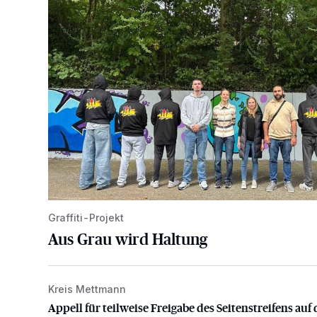
Graffiti-Projekt
Aus Grau wird Haltung
Kreis Mettmann
Appell für teilweise Freigabe des Seitenstreifens auf
Appell für teilweise Freigabe des Seitenstreifens auf 