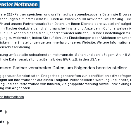
sere
-Partner speichern und greifen auf personenbezogene Daten wie Brows
218
Kennungen auf Ihrem Gerät zu. Durch Auswahl von OK aktivieren Sie Tracking-Te
r Abschied
Wir und unsere Partner verarbeiten Daten, um Ihnen Dienste bereitzustellen“ aufge
n Tracker deaktiviert sind, sind manche Inhalte und Anzeigen möglicherweise ni
r Sie. Sie können dieses Menü jederzeit wieder aufrufen, um Ihre Einstellungen zu
ligung zu widerrufen, indem Sie auf den Link Einstellungen oder Ablehnen am unte
icken. Ihre Einstellungen gelten innerhalb unseres Website. Weitere Informationen
tenschutzerklärung.
ter Abschied
mung umfasst alle schaufenster-mettmann.de-Seiten und schließt gem. Art. 49 Abs.
die Datenverarbeitung außerhalb des EWR, z.B. in den USA ein.
nsere Partner verarbeiten Daten, um Folgendes bereitzustellen:
 Grewing ist vielleicht nicht jedem ein
genauer Standortdaten. Endgeräteeigenschaften zur Identifikation aktiv abfrage
griff auf Informationen auf einem Endgerät. Personalisierte Werbung und Inhalte
agierten Einzelhändlers allerdings schon.
ung und der Performance von Inhalten, Zielgruppenforschung sowie Entwicklung
ng von Angeboten.
nhauses Karstadt konnte man den heute
er in dem gut sortierten Kiosk "am Eck"
he Informationen
m
utz