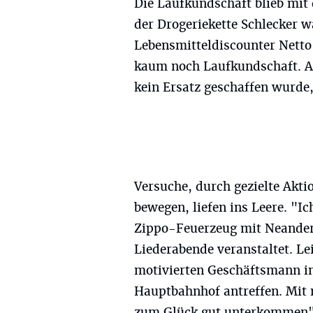
Die Laufkundschaft blieb mit 
der Drogeriekette Schlecker w
Lebensmitteldiscounter Netto 
kaum noch Laufkundschaft. Al
kein Ersatz geschaffen wurde,
Versuche, durch gezielte Akt
bewegen, liefen ins Leere. "Ic
Zippo-Feuerzeug mit Neander
Liederabende veranstaltet. Le
motivierten Geschäftsmann i
Hauptbahnhof antreffen. Mit
zum Glück gut unterkommen",