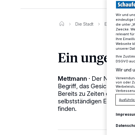
Wir und un
eindeutige 
Die Stadt
Ein ungewollte
die unter „
Zwecke. Wen
relevant fü
Ihre Einwil
Webseite kl
unserer Da
Ein ungewoll
Ihre Zustim
DSGVO auch 
Wir und u
Mettmann
·
Der Name Jürgen
Verwendung 
von oder Zu
Begriff, das Gesicht des eng
Werbeleist
Verbesseru
Bereits zu Zeiten des Ware
selbstständigen Einzelhändl
Ausführlic
finden.
Impressu
Datensch