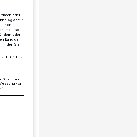
erdaten oder
chnologien für
führten
cht mehr so
 ändern oder
ren Rand der
 finden Sie in
 1 S. 1 lit. a
n. Speichern
, Messung von
 und