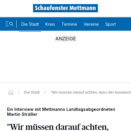
Die Stadt
Kreis
Termine
Vereine
Sport
Karr
Die Stadt
"Wir müssen darauf achten, dass der Ausweich
Ein Interview mit Mettmanns Landtagsabgeordneten
Martin Sträßer
"Wir müssen darauf achten,