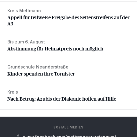
Kreis Mettmann
Appell für teilweise Freigabe des Seitenstreifens auf der A
Appell für teilweise Freigabe des Seitenstreifens auf der
A3
Bis zum 6. August
Abstimmung für Heimatpreis noch möglich
Abstimmung für Heimatpreis noch möglich
Grundschule Neanderstraße
Kinder spenden ihre Tornister
Kinder spenden ihre Tornister
Kreis
Nach Betrug: Azubis der Diakonie hoffen auf Hilfe
Nach Betrug: Azubis der Diakonie hoffen auf Hilfe
SOZIALE MEDIEN
www.facebook.com/mettmannerkreisnews/