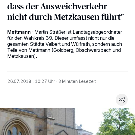
dass der Ausweichverkehr
nicht durch Metzkausen führt"
Mettmann
·
Martin Sträßer ist Landtagsabgeordneter
für den Wahlkreis 39. Dieser umfasst nicht nur die
gesamten Städte Velbert und Wülfrath, sondern auch
Teile von Mettmann (Goldberg, Obschwarzbach und
Metzkausen).
26.07.2018 , 10:27 Uhr
3 Minuten Lesezeit
Wir und unsere
-Partner speichern und greifen auf
218
personenbezogene Daten wie Browserdaten oder eindeutige
Kennungen auf Ihrem Gerät zu. Durch Auswahl von OK aktivieren Sie
Tracking-Technologien für die unter „Wir und unsere Partner
verarbeiten Daten, um Ihnen Dienste bereitzustellen“ aufgeführten
Zwecke. Wenn Tracker deaktiviert sind, sind manche Inhalte und