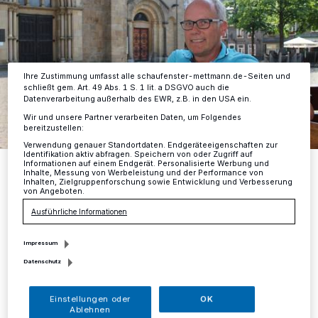
Anzeigen möglicherweise nicht mehr so relevant für Sie. Sie können
dieses Menü jederzeit wieder aufrufen, um Ihre Einstellungen zu
ändern oder Ihre Einwilligung zu widerrufen, indem Sie auf den Link
Einstellungen oder Ablehnen am unteren Rand der Webseite klicken.
Ihre Einstellungen gelten innerhalb unseres Website. Weitere
Informationen finden Sie in unserer Datenschutzerklärung.
Ihre Zustimmung umfasst alle schaufenster-mettmann.de-Seiten und
schließt gem. Art. 49 Abs. 1 S. 1 lit. a DSGVO auch die
Datenverarbeitung außerhalb des EWR, z.B. in den USA ein.
Wir und unsere Partner verarbeiten Daten, um Folgendes
bereitzustellen:
Verwendung genauer Standortdaten. Endgeräteeigenschaften zur
Identifikation aktiv abfragen. Speichern von oder Zugriff auf
Martin Sträßers Wahlkreis erstreckt sich auch über große Teile von
Informationen auf einem Endgerät. Personalisierte Werbung und
Mettmann.
Inhalte, Messung von Werbeleistung und der Performance von
Inhalten, Zielgruppenforschung sowie Entwicklung und Verbesserung
Foto: TB
von Angeboten.
Ausführliche Informationen
Impressum
Datenschutz
S
eit etwas über einem Jahr ist der
Einstellungen oder
OK
Wülfrather, der mittlerweile seit fast 40
Ablehnen