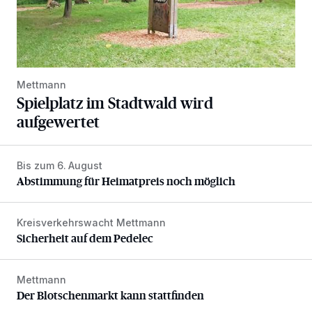
Mettmann
Spielplatz im Stadtwald wird
aufgewertet
Bis zum 6. August
Abstimmung für Heimatpreis noch möglich
Abstimmung für Heimatpreis noch möglich
Kreisverkehrswacht Mettmann
Sicherheit auf dem Pedelec
Sicherheit auf dem Pedelec
Mettmann
Der Blotschenmarkt kann stattfinden
Der Blotschenmarkt kann stattfinden