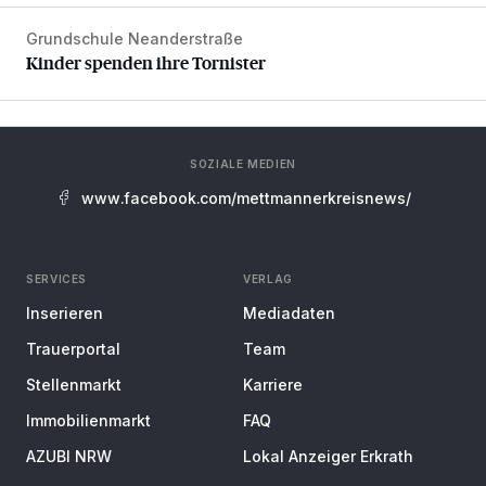
Grundschule Neanderstraße
Kinder spenden ihre Tornister
Kinder spenden ihre Tornister
SOZIALE MEDIEN
www.facebook.com/mettmannerkreisnews/
SERVICES
VERLAG
Inserieren
Mediadaten
Trauerportal
Team
Stellenmarkt
Karriere
Immobilienmarkt
FAQ
AZUBI NRW
Lokal Anzeiger Erkrath