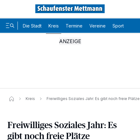
Die Stadt
Kreis
Termine
Vereine
Sport
Karr
Kreis
Freiwilliges Soziales Jahr: Es gibt noch freie Plätze
Freiwilliges Soziales Jahr: Es
gibt noch freie Plätze
Wir und unsere
-Partner speichern und greifen auf
218
personenbezogene Daten wie Browserdaten oder eindeutige