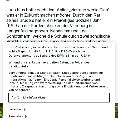
Kennungen auf Ihrem Gerät zu. Durch Auswahl von OK aktivieren Sie
Tracking-Technologien für die unter „Wir und unsere Partner
Luca Kläs hatte nach dem Abitur „ziemlich wenig Plan“,
verarbeiten Daten, um Ihnen Dienste bereitzustellen“ aufgeführten
was er in Zukunft machen möchte. Durch den Rat
Zwecke. Wenn Tracker deaktiviert sind, sind manche Inhalte und
seines Bruders hat er ein Freiwilliges Soziales Jahr
Anzeigen möglicherweise nicht mehr so relevant für Sie. Sie können
dieses Menü jederzeit wieder aufrufen, um Ihre Einstellungen zu
(FSJ) an der Förderschule an der Virneburg in
ändern oder Ihre Einwilligung zu widerrufen, indem Sie auf den Link
Langenfeld begonnen. Neben ihm und Lea
Einstellungen oder Ablehnen am unteren Rand der Webseite klicken.
Schlottmann, welche die Schule durch zwei schulische
Ihre Einstellungen gelten innerhalb unseres Website. Weitere
Praktika kennenlernte, absolvieren aktuell zehn junge
Informationen finden Sie in unserer Datenschutzerklärung.
Menschen ein Freiwilliges Soziales Jahr an der
Ihre Zustimmung umfasst alle schaufenster-mettmann.de-Seiten und
Förderschule des Kreises Mettmann. Für das
schließt gem. Art. 49 Abs. 1 S. 1 lit. a DSGVO auch die
Datenverarbeitung außerhalb des EWR, z.B. in den USA ein.
kommende Schuljahr gibt es noch freie Plätze.
Wir und unsere Partner verarbeiten Daten, um Folgendes
bereitzustellen:
Verwendung genauer Standortdaten. Endgeräteeigenschaften zur
Identifikation aktiv abfragen. Speichern von oder Zugriff auf
18.05.2022 , 13:01 Uhr
2 Minuten Lesezeit
Informationen auf einem Endgerät. Personalisierte Werbung und
Inhalte, Messung von Werbeleistung und der Performance von
Inhalten, Zielgruppenforschung sowie Entwicklung und Verbesserung
von Angeboten.
Ausführliche Informationen
Impressum
Datenschutz