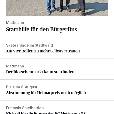
Mettmann
Starthilfe für den BürgerBus
Skateanlage im Stadtwald
Auf vier Rollen zu mehr Selbstvertrauen
Auf vier Rollen zu mehr Selbstvertrauen
Mettmann
Der Blotschenmarkt kann stattfinden
Der Blotschenmarkt kann stattfinden
Bis zum 6. August
Abstimmung für Heimatpreis noch möglich
Abstimmung für Heimatpreis noch möglich
Erstmals Spielbetrieb
Kick-off für die Frauen des FC Mettmann 08
Kick-off für die Frauen des FC Mettmann 08