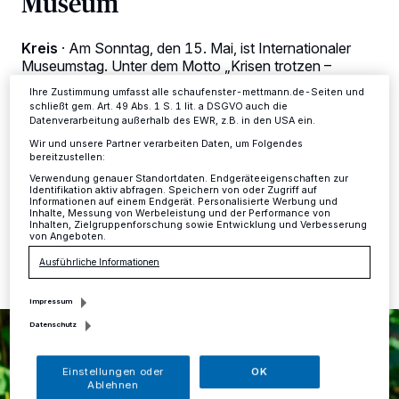
Museum
dieses Menü jederzeit wieder aufrufen, um Ihre Einstellungen zu
ändern oder Ihre Einwilligung zu widerrufen, indem Sie auf den Link
Einstellungen oder Ablehnen am unteren Rand der Webseite klicken.
Kreis
·
Am Sonntag, den 15. Mai, ist Internationaler
Ihre Einstellungen gelten innerhalb unseres Website. Weitere
Museumstag. Unter dem Motto „Krisen trotzen –
Informationen finden Sie in unserer Datenschutzerklärung.
Museen mit Freude entdecken“ lädt das Neanderthal
Ihre Zustimmung umfasst alle schaufenster-mettmann.de-Seiten und
Museum in Mettmann zu einem eintrittsfreien Besuch
schließt gem. Art. 49 Abs. 1 S. 1 lit. a DSGVO auch die
ein. In der Dauerausstellung stehen die beliebten
Datenverarbeitung außerhalb des EWR, z.B. in den USA ein.
Scouts zu allen Fragen rund um die Steinzeit Rede und
Wir und unsere Partner verarbeiten Daten, um Folgendes
Antwort.
bereitzustellen:
Verwendung genauer Standortdaten. Endgeräteeigenschaften zur
Identifikation aktiv abfragen. Speichern von oder Zugriff auf
Informationen auf einem Endgerät. Personalisierte Werbung und
Inhalte, Messung von Werbeleistung und der Performance von
Inhalten, Zielgruppenforschung sowie Entwicklung und Verbesserung
09.05.2022 , 09:18 Uhr
Eine Minute Lesezeit
von Angeboten.
Ausführliche Informationen
Impressum
Datenschutz
Einstellungen oder
OK
Ablehnen