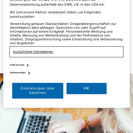
Ausbildungsplatz?
Datenverarbeitung außerhalb des EWR, z.B. in den USA ein.
Wir und unsere Partner verarbeiten Daten, um Folgendes
Kreis
·
Die IHK Düsseldorf lädt morgen zum Azubi-
bereitzustellen:
Speed-Dating in Ratingen ein.
Verwendung genauer Standortdaten. Endgeräteeigenschaften zur
Identifikation aktiv abfragen. Speichern von oder Zugriff auf
Informationen auf einem Endgerät. Personalisierte Werbung und
Inhalte, Messung von Werbeleistung und der Performance von
Inhalten, Zielgruppenforschung sowie Entwicklung und Verbesserung
von Angeboten.
18.05.2022 , 14:39 Uhr
Eine Minute Lesezeit
Ausführliche Informationen
Impressum
Datenschutz
Einstellungen oder
OK
Ablehnen