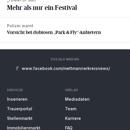
Mehr als nur ein Festival
Polizei warnt
Vorsicht bei dubiosen „Park & Fly“-Anbietern
Vorsicht bei dubiosen „Park & Fly“-Anbietern
SOZIALE MEDIEN
www.facebook.com/mettmannerkreisnews/
SERVICES
VERLAG
Inserieren
Mediadaten
Trauerportal
Team
Stellenmarkt
Karriere
Immobilienmarkt
FAQ