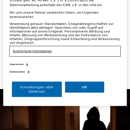
und Bäckerei
schließt gem. Art. 49 Abs. 1 S. 1 lit. a DSGVO auch die
Datenverarbeitung außerhalb des EWR, z.B. in den USA ein.
Wir und unsere Partner verarbeiten Daten, um Folgendes
Mettmann
·
Am Sonntag, 5. April, in der Zeit von 14.30
bereitzustellen:
bis 15.45 Uhr, drangen ein oder mehrere bislang noch
Verwendung genauer Standortdaten. Endgeräteeigenschaften zur
unbekannte Täter in die Wohnung eines
Identifikation aktiv abfragen. Speichern von oder Zugriff auf
Informationen auf einem Endgerät. Personalisierte Werbung und
Mehrfamilienhauses an der Düsseldorfer Straße in
Inhalte, Messung von Werbeleistung und der Performance von
Mettmann ein.
Inhalten, Zielgruppenforschung sowie Entwicklung und Verbesserung
von Angeboten.
Ausführliche Informationen
06.04.2020 , 16:11 Uhr
Eine Minute Lesezeit
Impressum
Datenschutz
Einstellungen oder
OK
Ablehnen