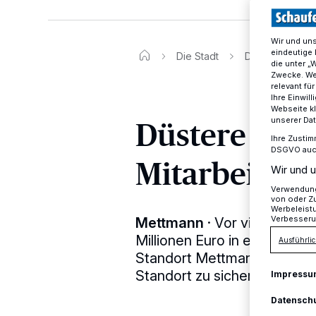
Wir und un
eindeutige 
Die Stadt
Düstere Aussic
die unter „
Zwecke. Wen
relevant fü
Ihre Einwil
Webseite kl
Düstere Auss
unserer Da
Ihre Zustim
DSGVO auch 
Mitarbeiter?
Wir und u
Verwendung 
von oder Zu
Werbeleist
Verbesseru
Mettmann
·
Vor vier Jahren
Millionen Euro in eine neue 
Ausführlic
Standort Mettmann. Reichte 
Standort zu sichern?
Impressu
Datensch