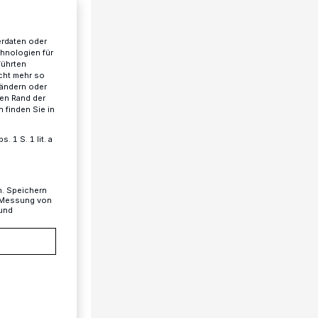
erdaten oder
chnologien für
führten
cht mehr so
 ändern oder
ren Rand der
 finden Sie in
 1 S. 1 lit. a
n. Speichern
, Messung von
 und