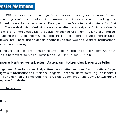
sere
-Partner speichern und greifen auf personenbezogene Daten wie Brows
218
Kennungen auf Ihrem Gerät zu. Durch Auswahl von OK aktivieren Sie Tracking-Te
hten für GF-Mitarbeiter?
Wir und unsere Partner verarbeiten Daten, um Ihnen Dienste bereitzustellen“ aufge
n Tracker deaktiviert sind, sind manche Inhalte und Anzeigen möglicherweise ni
r Sie. Sie können dieses Menü jederzeit wieder aufrufen, um Ihre Einstellungen zu
ligung zu widerrufen, indem Sie auf den Link Einstellungen oder Ablehnen am unte
icken. Ihre Einstellungen gelten innerhalb unseres Website. Weitere Informationen
ichten für GF-
tenschutzerklärung.
mung umfasst alle schaufenster-mettmann.de-Seiten und schließt gem. Art. 49 Abs.
die Datenverarbeitung außerhalb des EWR, z.B. in den USA ein.
nsere Partner verarbeiten Daten, um Folgendes bereitzustellen:
genauer Standortdaten. Endgeräteeigenschaften zur Identifikation aktiv abfrage
griff auf Informationen auf einem Endgerät. Personalisierte Werbung und Inhalte
ung und der Performance von Inhalten, Zielgruppenforschung sowie Entwicklung
ng von Angeboten.
 investierte Georg Fischer Automotive 36
Fertigungsanlage für Leichtbauteile am
he Informationen
diese Investition nicht aus, um den
m
utz