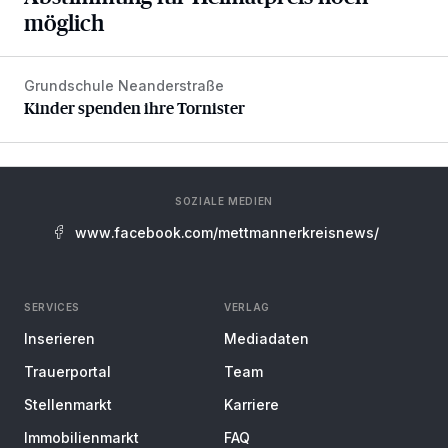
möglich
Grundschule Neanderstraße
Kinder spenden ihre Tornister
Kinder spenden ihre Tornister
SOZIALE MEDIEN
www.facebook.com/mettmannerkreisnews/
SERVICES
VERLAG
Inserieren
Mediadaten
Trauerportal
Team
Stellenmarkt
Karriere
Immobilienmarkt
FAQ