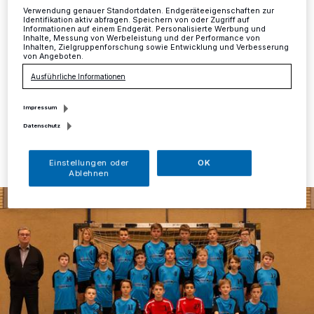
Handballjugend
Verwendung genauer Standortdaten. Endgeräteeigenschaften zur
Identifikation aktiv abfragen. Speichern von oder Zugriff auf
Informationen auf einem Endgerät. Personalisierte Werbung und
Vergangene Woche übergab die Optik Aßfelder den
Inhalte, Messung von Werbeleistung und der Performance von
Inhalten, Zielgruppenforschung sowie Entwicklung und Verbesserung
Jungen der Handball D-Jugend von me-sport einen
von Angeboten.
neuen Trikotsatz.
Ausführliche Informationen
Impressum
21.11.2019 , 13:25 Uhr
Eine Minute Lesezeit
Datenschutz
Einstellungen oder
OK
Ablehnen