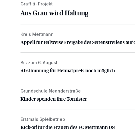
Graffiti-Projekt
Aus Grau wird Haltung
Kreis Mettmann
Appell für teilweise Freigabe des Seitenstreifens auf
Appell für teilweise Freigabe des Seitenstreifens auf 
Bis zum 6. August
Abstimmung für Heimatpreis noch möglich
Abstimmung für Heimatpreis noch möglich
Grundschule Neanderstraße
Kinder spenden ihre Tornister
Kinder spenden ihre Tornister
Erstmals Spielbetrieb
Kick-off für die Frauen des FC Mettmann 08
Kick-off für die Frauen des FC Mettmann 08