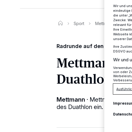
Wir und un
eindeutige 
die unter „
Zwecke. Wen
Sport
Mettmann Sport ve
relevant fü
Ihre Einwil
Webseite kl
unserer Da
Radrunde auf den Spuren de
Ihre Zustim
DSGVO auch 
Mettmann Sp
Wir und u
Verwendung 
von oder Zu
Duathlon in
Werbeleist
Verbesseru
Ausführlic
Mettmann
·
Mettmann Sport
Impressu
des Duathlon ein.
Datensch