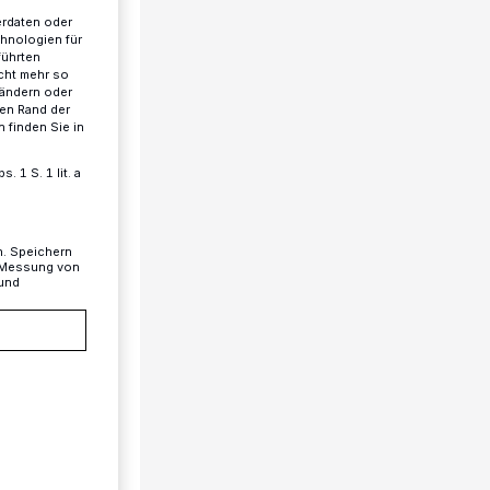
erdaten oder
chnologien für
führten
cht mehr so
 ändern oder
ren Rand der
 finden Sie in
 1 S. 1 lit. a
n. Speichern
, Messung von
 und