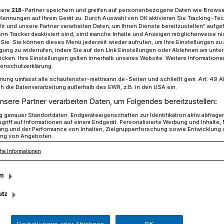
sere
-Partner speichern und greifen auf personenbezogene Daten wie Brows
218
Kennungen auf Ihrem Gerät zu. Durch Auswahl von OK aktivieren Sie Tracking-Te
Wir und unsere Partner verarbeiten Daten, um Ihnen Dienste bereitzustellen“ aufge
n Tracker deaktiviert sind, sind manche Inhalte und Anzeigen möglicherweise ni
rwandelt Duathlon in „bike warm-up“
r Sie. Sie können dieses Menü jederzeit wieder aufrufen, um Ihre Einstellungen zu
ligung zu widerrufen, indem Sie auf den Link Einstellungen oder Ablehnen am unte
icken. Ihre Einstellungen gelten innerhalb unseres Website. Weitere Informationen
tenschutzerklärung.
s Duathlon
mung umfasst alle schaufenster-mettmann.de-Seiten und schließt gem. Art. 49 Abs.
die Datenverarbeitung außerhalb des EWR, z.B. in den USA ein.
ort verwandelt
nsere Partner verarbeiten Daten, um Folgendes bereitzustellen:
genauer Standortdaten. Endgeräteeigenschaften zur Identifikation aktiv abfrage
griff auf Informationen auf einem Endgerät. Personalisierte Werbung und Inhalte
 „bike warm-up“
ung und der Performance von Inhalten, Zielgruppenforschung sowie Entwicklung
ng von Angeboten.
he Informationen
 lädt zu einer Radrunde auf den Spuren
m
utz