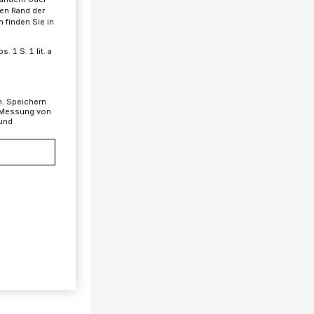
ren Rand der
 finden Sie in
 1 S. 1 lit. a
n. Speichern
, Messung von
 und