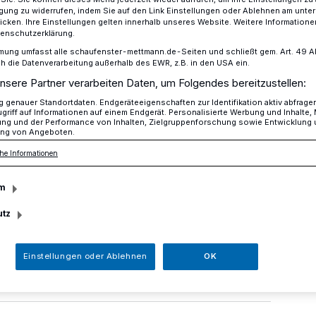
ligung zu widerrufen, indem Sie auf den Link Einstellungen oder Ablehnen am unte
icken. Ihre Einstellungen gelten innerhalb unseres Website. Weitere Informationen
tenschutzerklärung.
mung umfasst alle schaufenster-mettmann.de-Seiten und schließt gem. Art. 49 Abs.
 für MTHC
die Datenverarbeitung außerhalb des EWR, z.B. in den USA ein.
nsere Partner verarbeiten Daten, um Folgendes bereitzustellen:
genauer Standortdaten. Endgeräteeigenschaften zur Identifikation aktiv abfrage
griff auf Informationen auf einem Endgerät. Personalisierte Werbung und Inhalte
ung und der Performance von Inhalten, Zielgruppenforschung sowie Entwicklung
ng von Angeboten.
rme für MTHC
he Informationen
m
nnis außer der Tennisausrüstung und
utz
ichtig, Schatten in den Pausen! Der MTHC
ei neuen Sponsoren und damit
u haben.
Einstellungen oder Ablehnen
OK