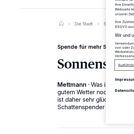
Ihre Einwil
Webseite kl
unserer Da
Ihre Zustim
Die Stadt
Sonnenschirme
DSGVO auch 
Wir und u
Verwendung 
Spende für mehr Schatten
von oder Zu
Werbeleist
Verbesseru
Sonnenschi
Ausführlic
Impressu
Mettmann
·
Was ist beim Te
Datensch
gutem Wetter noch nötig? R
ist daher sehr glücklich zw
Schattenspender an Bord z