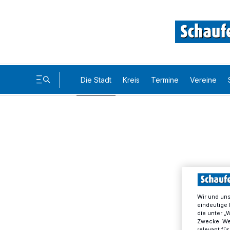
Die Stadt
Kreis
Termine
Vereine
Wir und un
eindeutige 
die unter „
Zwecke. Wen
relevant fü