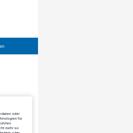
en
erdaten oder
chnologien für
führten
cht mehr so
 ändern oder