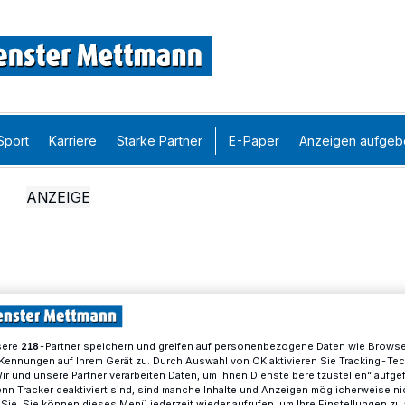
Sport
Karriere
Starke Partner
E-Paper
Anzeigen aufgeb
sere
-Partner speichern und greifen auf personenbezogene Daten wie Brows
218
Kennungen auf Ihrem Gerät zu. Durch Auswahl von OK aktivieren Sie Tracking-Te
Wir und unsere Partner verarbeiten Daten, um Ihnen Dienste bereitzustellen“ aufge
n Tracker deaktiviert sind, sind manche Inhalte und Anzeigen möglicherweise ni
r Sie. Sie können dieses Menü jederzeit wieder aufrufen, um Ihre Einstellungen zu