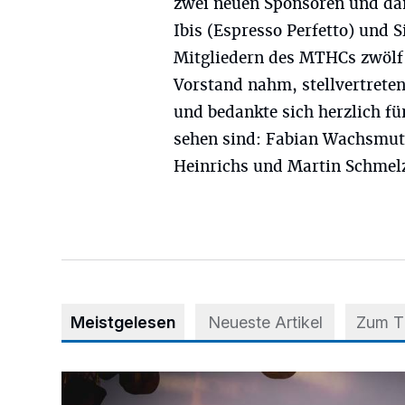
zwei neuen Sponsoren und da
Ibis (Espresso Perfetto) und S
Mitgliedern des MTHCs zwölf 
Vorstand nahm, stellvertrete
und bedankte sich herzlich fü
sehen sind: Fabian Wachsmuth
Heinrichs und Martin Schmelze
Meistgelesen
Neueste Artikel
Zum 
Mehr als nur ein Festival