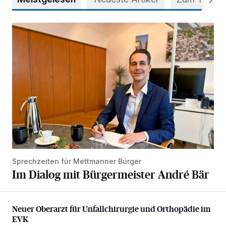
Im Dialog mit Bürgermeister André Bär
Sprechzeiten für Mettmanner Bürger
Im Dialog mit Bürgermeister André Bär
Neuer Oberarzt für Unfallchirurgie und Orthopädie im EVK
Neuer Oberarzt für Unfallchirurgie und Orthopädie im
EVK