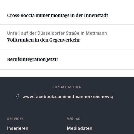
Cross-Boccia immer montags in der Innenstadt
Cross-Boccia immer montags in der Innenstadt
Unfall auf der Düsseldorfer Straße in Mettmann
Volltrunken in den Gegenverkehr
Volltrunken in den Gegenverkehr
Berufsintegration jetzt!
Berufsintegration jetzt!
SOZIALE MEDIEN
www.facebook.com/mettmannerkreisnews/
SERVICES
VERLAG
Inserieren
Mediadaten