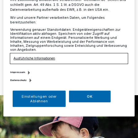
schließt gem. Art. 49 Abs. 1 S. 1 lit. a DSGVO auch die
Datenverarbeitung außerhalb des EWR, z.B. in den USA ein.
Mettmann
·
Aufgrund der aktuellen Lage plant die Stadt
Mettmann für die Monate Juni und Juli 2020 vollständig
Wir und unsere Partner verarbeiten Daten, um Folgendes
bereitzustellen:
auf die Erhebung der Elternbeiträge für die schulischen
Gemeinschaftseinrichtungen zu verzichten, und zwar
Verwendung genauer Standortdaten. Endgeräteeigenschaften zur
Identifikation aktiv abfragen. Speichern von oder Zugriff auf
unabhängig davon, ob ein Betreuungsangebot in
Informationen auf einem Endgerät. Personalisierte Werbung und
Anspruch genommen wurde, oder nicht.
Inhalte, Messung von Werbeleistung und der Performance von
Inhalten, Zielgruppenforschung sowie Entwicklung und Verbesserung
von Angeboten.
Ausführliche Informationen
18.07.2020 , 09:14 Uhr
Eine Minute Lesezeit
Impressum
Datenschutz
Einstellungen oder
OK
Ablehnen