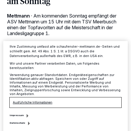
am Sonntag
Tracking-Technologien für die unter „Wir und unsere Partner
verarbeiten Daten, um Ihnen Dienste bereitzustellen“ aufgeführten
Zwecke. Wenn Tracker deaktiviert sind, sind manche Inhalte und
Mettmann
·
Am kommenden Sonntag empfängt der
Anzeigen möglicherweise nicht mehr so relevant für Sie. Sie können
dieses Menü jederzeit wieder aufrufen, um Ihre Einstellungen zu
ASV Mettmann um 15 Uhr mit dem TSV Meerbusch
ändern oder Ihre Einwilligung zu widerrufen, indem Sie auf den Link
einen der Topfavoriten auf die Meisterschaft in der
Einstellungen oder Ablehnen am unteren Rand der Webseite klicken.
Landesligagruppe 1.
Ihre Einstellungen gelten innerhalb unseres Website. Weitere
Informationen finden Sie in unserer Datenschutzerklärung.
Ihre Zustimmung umfasst alle schaufenster-mettmann.de-Seiten und
schließt gem. Art. 49 Abs. 1 S. 1 lit. a DSGVO auch die
Datenverarbeitung außerhalb des EWR, z.B. in den USA ein.
22.09.2017 , 09:34 Uhr
2 Minuten Lesezeit
Wir und unsere Partner verarbeiten Daten, um Folgendes
bereitzustellen:
Verwendung genauer Standortdaten. Endgeräteeigenschaften zur
Identifikation aktiv abfragen. Speichern von oder Zugriff auf
Informationen auf einem Endgerät. Personalisierte Werbung und
Inhalte, Messung von Werbeleistung und der Performance von
Inhalten, Zielgruppenforschung sowie Entwicklung und Verbesserung
von Angeboten.
Ausführliche Informationen
D
er Oberligaabsteiger will nach dem
Impressum
Betriebsunfall Abstieg natürlich mit
Datenschutz
aller Macht wieder nach oben. "Meerbusch hat