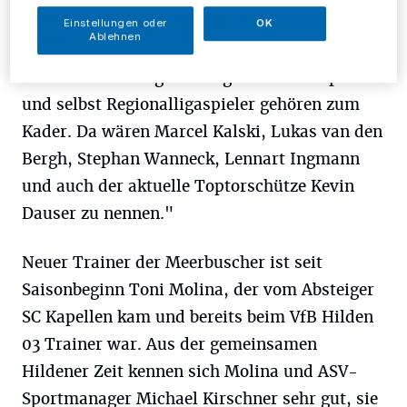
den höchsten Etat der Liga", sagt ASV-
Einstellungen oder
OK
Ablehnen
Manager Michael Kirschner. "Zudem verfügt
der TSV über einige Oberligaerfahrene Spieler
und selbst Regionalligaspieler gehören zum
Kader. Da wären Marcel Kalski, Lukas van den
Bergh, Stephan Wanneck, Lennart Ingmann
und auch der aktuelle Toptorschütze Kevin
Dauser zu nennen."
Neuer Trainer der Meerbuscher ist seit
Saisonbeginn Toni Molina, der vom Absteiger
SC Kapellen kam und bereits beim VfB Hilden
03 Trainer war. Aus der gemeinsamen
Hildener Zeit kennen sich Molina und ASV-
Sportmanager Michael Kirschner sehr gut, sie