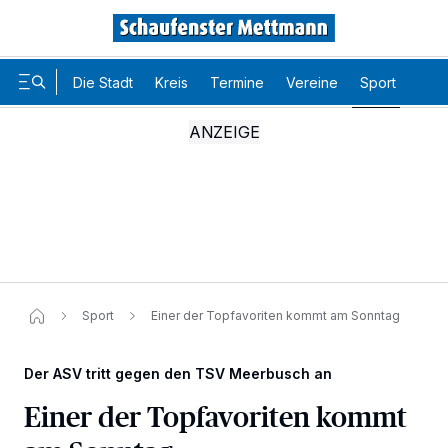
Die Stadt
Kreis
Termine
Vereine
Sport
Karr
Sport
Einer der Topfavoriten kommt am Sonntag
Der ASV tritt gegen den TSV Meerbusch an
Einer der Topfavoriten kommt
Wir und unsere
-Partner speichern und greifen auf
218
personenbezogene Daten wie Browserdaten oder eindeutige
Kennungen auf Ihrem Gerät zu. Durch Auswahl von OK aktivieren Sie