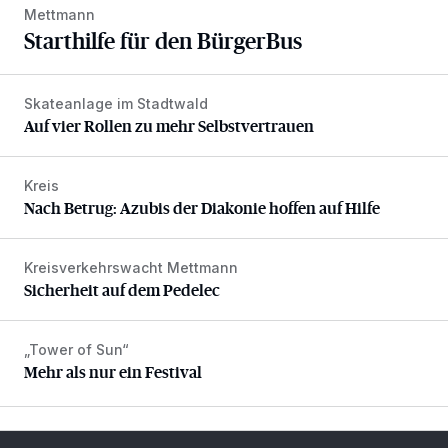
Mettmann
Starthilfe für den BürgerBus
Skateanlage im Stadtwald
Auf vier Rollen zu mehr Selbstvertrauen
Auf vier Rollen zu mehr Selbstvertrauen
Kreis
Nach Betrug: Azubis der Diakonie hoffen auf Hilfe
Nach Betrug: Azubis der Diakonie hoffen auf Hilfe
Kreisverkehrswacht Mettmann
Sicherheit auf dem Pedelec
Sicherheit auf dem Pedelec
„Tower of Sun“
Mehr als nur ein Festival
Mehr als nur ein Festival