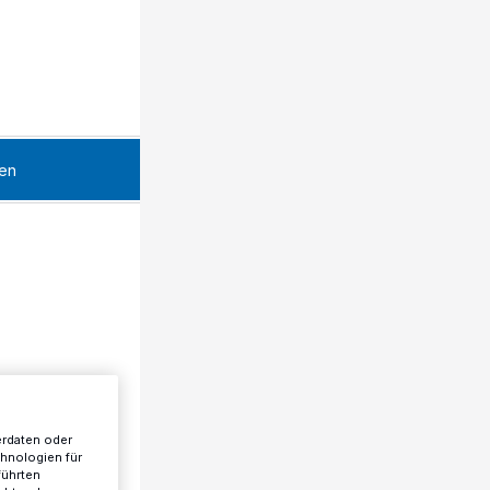
en
erdaten oder
chnologien für
führten