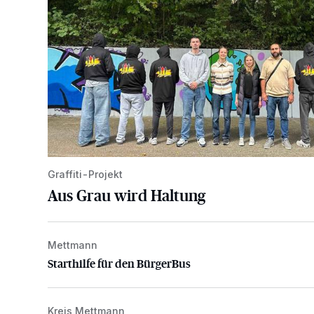
Graffiti-Projekt
Aus Grau wird Haltung
Mettmann
Starthilfe für den BürgerBus
Starthilfe für den BürgerBus
Kreis Mettmann
Appell für teilweise Freigabe des Seitenstreifens auf