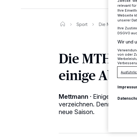
Zwecke. Wen
relevant fü
Ihre Einwil
Webseite kl
unserer Da
Sport
Die MTHC-Damen v
Ihre Zustim
DSGVO auch 
Wir und u
Verwendung 
Die MTHC-D
von oder Zu
Werbeleist
Verbesseru
einige Abgä
Ausführlic
Impressu
Mettmann
·
Einige Abgäng
Datensch
verzeichnen. Dennoch geht d
neue Saison.