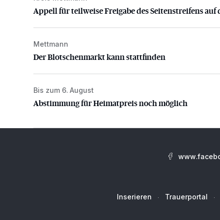
Appell für teilweise Freigabe des Seitenstreifens auf 
Mettmann
Der Blotschenmarkt kann stattfinden
Der Blotschenmarkt kann stattfinden
Bis zum 6. August
Abstimmung für Heimatpreis noch möglich
Abstimmung für Heimatpreis noch möglich
www.facebo
Inserieren
Trauerportal