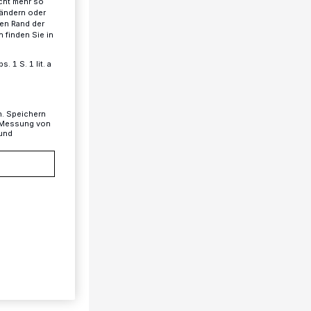
cht mehr so
 ändern oder
ren Rand der
 finden Sie in
 1 S. 1 lit. a
n. Speichern
, Messung von
 und