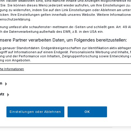
n Tracker deaktiviert sind, sind manche Inhalte und Anzeigen möglicherweise ni
r Sie. Sie können dieses Menü jederzeit wieder aufrufen, um Ihre Einstellungen zu
ligung zu widerrufen, indem Sie auf den Link Einstellungen oder Ablehnen am unte
icken. Ihre Einstellungen gelten innerhalb unseres Website. Weitere Informationen
tenschutzerklärung.
erzeichnen einige Abgänge
mung umfasst alle schaufenster-mettmann.de-Seiten und schließt gem. Art. 49 Abs.
die Datenverarbeitung außerhalb des EWR, z.B. in den USA ein.
nsere Partner verarbeiten Daten, um Folgendes bereitzustellen:
genauer Standortdaten. Endgeräteeigenschaften zur Identifikation aktiv abfrage
amen verzeichnen
griff auf Informationen auf einem Endgerät. Personalisierte Werbung und Inhalte
ung und der Performance von Inhalten, Zielgruppenforschung sowie Entwicklung
ng von Angeboten.
nge
he Informationen
m
e sind bei den MTHC-Damen zu
utz
ie Mannschaft gut vorbereitet in die
Einstellungen oder Ablehnen
OK