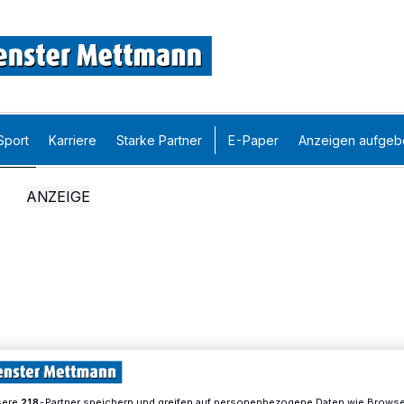
Sport
Karriere
Starke Partner
E-Paper
Anzeigen aufgeb
sere
-Partner speichern und greifen auf personenbezogene Daten wie Brows
218