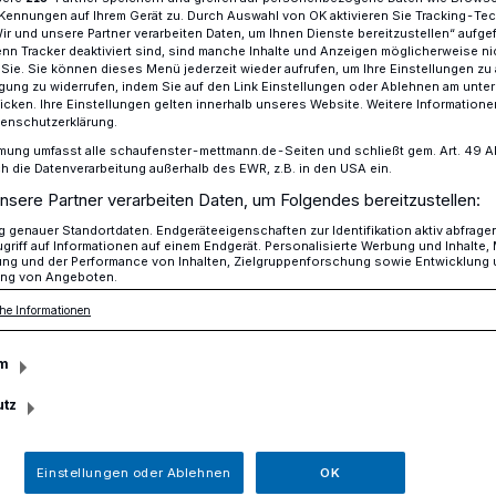
Kennungen auf Ihrem Gerät zu. Durch Auswahl von OK aktivieren Sie Tracking-Te
Wir und unsere Partner verarbeiten Daten, um Ihnen Dienste bereitzustellen“ aufge
n Tracker deaktiviert sind, sind manche Inhalte und Anzeigen möglicherweise ni
r Sie. Sie können dieses Menü jederzeit wieder aufrufen, um Ihre Einstellungen zu
 wird 80 Jahre
ligung zu widerrufen, indem Sie auf den Link Einstellungen oder Ablehnen am unte
icken. Ihre Einstellungen gelten innerhalb unseres Website. Weitere Informationen
tenschutzerklärung.
mung umfasst alle schaufenster-mettmann.de-Seiten und schließt gem. Art. 49 Abs.
die Datenverarbeitung außerhalb des EWR, z.B. in den USA ein.
gfried Griep!
nsere Partner verarbeiten Daten, um Folgendes bereitzustellen:
estein wird 80
genauer Standortdaten. Endgeräteeigenschaften zur Identifikation aktiv abfrage
griff auf Informationen auf einem Endgerät. Personalisierte Werbung und Inhalte
ung und der Performance von Inhalten, Zielgruppenforschung sowie Entwicklung
ng von Angeboten.
he Informationen
m
, ehemaliger Vollbluthandballer (MTV,
in diesen Tagen 80 Jahre alt.
utz
Einstellungen oder Ablehnen
OK