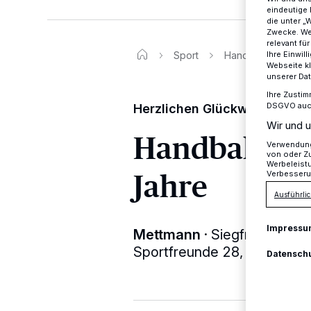
eindeutige 
die unter „
Zwecke. Wen
relevant fü
Sport
Handballurgestein
Ihre Einwil
Webseite kl
unserer Da
Ihre Zustim
DSGVO auch 
Herzlichen Glückwunsch, Sie
Wir und u
Handballurg
Verwendung 
von oder Zu
Werbeleist
Jahre
Verbesseru
Ausführlic
Impressu
Mettmann
·
Siegfried Griep
Sportfreunde 28, MSC) wird 
Datensch