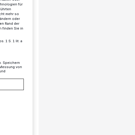
chnologien für
führten
cht mehr so
 ändern oder
ren Rand der
 finden Sie in
 1 S. 1 lit. a
n. Speichern
, Messung von
 und