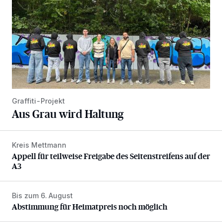
Graffiti-Projekt
Aus Grau wird Haltung
Kreis Mettmann
Appell für teilweise Freigabe des Seitenstreifens auf der A
Appell für teilweise Freigabe des Seitenstreifens auf der
A3
Bis zum 6. August
Abstimmung für Heimatpreis noch möglich
Abstimmung für Heimatpreis noch möglich