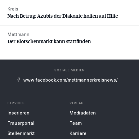
Kreis
Nach Betrug: Azubis der Diakonie hoffen auf Hilfe
Nach Betrug: Azubis der Diakonie hoffen auf Hilfe
Mettmann
Der Blotschenmarkt kann stattfinden
Der Blotschenmarkt kann stattfinden
SOZIALE MEDIEN
www.facebook.com/mettmannerkreisnews/
SERVICES
VERLAG
Inserieren
Mediadaten
Trauerportal
Team
Stellenmarkt
Karriere