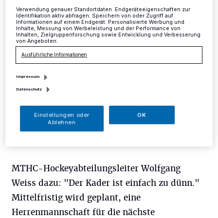
Verwendung genauer Standortdaten. Endgeräteeigenschaften zur
Identifikation aktiv abfragen. Speichern von oder Zugriff auf
Mettmann
·
Paukenschlag beim MTHC: In der
Informationen auf einem Endgerät. Personalisierte Werbung und
kommenden Feldsaison wird kein Herren-Team im
Inhalte, Messung von Werbeleistung und der Performance von
Inhalten, Zielgruppenforschung sowie Entwicklung und Verbesserung
Ligabetrieb gemeldet.
von Angeboten.
Ausführliche Informationen
07.09.2017 , 15:37 Uhr
Eine Minute Lesezeit
Impressum
Datenschutz
Einstellungen oder
OK
Ablehnen
MTHC-Hockeyabteilungsleiter Wolfgang
Weiss dazu: "Der Kader ist einfach zu dünn."
Mittelfristig wird geplant, eine
Herrenmannschaft für die nächste