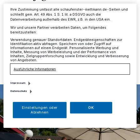
Informationen finden Sie in unserer Datenschutzerklärung.
Ihre Zustimmung umfasst alle schaufenster-mettmann.de-Seiten und
Mettmann
·
Bei hochsommerlichem Wetter wurden an
schließt gem. Art. 49 Abs. 1 S. 1 lit. a DSGVO auch die
den letzten beiden Ferientagen die
Datenverarbeitung außerhalb des EWR, z.B. in den USA ein.
Jugendclubmeisterschaften des TC Metzkausen
Wir und unsere Partner verarbeiten Daten, um Folgendes
ausgetragen.
bereitzustellen:
Verwendung genauer Standortdaten. Endgeräteeigenschaften zur
Identifikation aktiv abfragen. Speichern von oder Zugriff auf
Informationen auf einem Endgerät. Personalisierte Werbung und
Inhalte, Messung von Werbeleistung und der Performance von
13.09.2017 , 15:20 Uhr
Eine Minute Lesezeit
Inhalten, Zielgruppenforschung sowie Entwicklung und Verbesserung
von Angeboten.
Ausführliche Informationen
Impressum
Datenschutz
Einstellungen oder
OK
Ablehnen