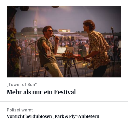
Mehr als nur ein Festival
„Tower of Sun“
Mehr als nur ein Festival
Polizei warnt
Vorsicht bei dubiosen „Park & Fly“-Anbietern
Vorsicht bei dubiosen „Park & Fly“-Anbietern