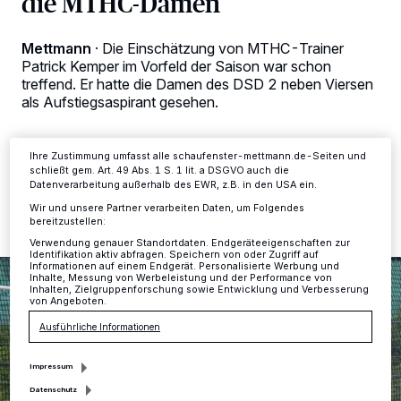
die MTHC-Damen
Kennungen auf Ihrem Gerät zu. Durch Auswahl von OK aktivieren Sie
Tracking-Technologien für die unter „Wir und unsere Partner
verarbeiten Daten, um Ihnen Dienste bereitzustellen“ aufgeführten
Mettmann
·
Die Einschätzung von MTHC-Trainer
Zwecke. Wenn Tracker deaktiviert sind, sind manche Inhalte und
Anzeigen möglicherweise nicht mehr so relevant für Sie. Sie können
Patrick Kemper im Vorfeld der Saison war schon
dieses Menü jederzeit wieder aufrufen, um Ihre Einstellungen zu
treffend. Er hatte die Damen des DSD 2 neben Viersen
ändern oder Ihre Einwilligung zu widerrufen, indem Sie auf den Link
als Aufstiegsaspirant gesehen.
Einstellungen oder Ablehnen am unteren Rand der Webseite klicken.
Ihre Einstellungen gelten innerhalb unseres Website. Weitere
Informationen finden Sie in unserer Datenschutzerklärung.
Ihre Zustimmung umfasst alle schaufenster-mettmann.de-Seiten und
schließt gem. Art. 49 Abs. 1 S. 1 lit. a DSGVO auch die
13.09.2017 , 15:29 Uhr
2 Minuten Lesezeit
Datenverarbeitung außerhalb des EWR, z.B. in den USA ein.
Wir und unsere Partner verarbeiten Daten, um Folgendes
bereitzustellen:
Verwendung genauer Standortdaten. Endgeräteeigenschaften zur
Identifikation aktiv abfragen. Speichern von oder Zugriff auf
Informationen auf einem Endgerät. Personalisierte Werbung und
Inhalte, Messung von Werbeleistung und der Performance von
Inhalten, Zielgruppenforschung sowie Entwicklung und Verbesserung
von Angeboten.
Ausführliche Informationen
Impressum
Datenschutz