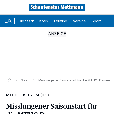
Die Stadt
Kreis
Termine
Vereine
Sport
Karr
Sport
Misslungener Saisonstart für die MTHC-Damen
MTHC - DSD 2 1:4 (0:3)
Misslungener Saisonstart für
Wir und unsere
-Partner speichern und greifen auf
218
personenbezogene Daten wie Browserdaten oder eindeutige