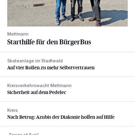
Mettmann
Starthilfe für den BürgerBus
Skateanlage im Stadtwald
Auf vier Rollen zu mehr Selbstvertrauen
Auf vier Rollen zu mehr Selbstvertrauen
Kreisverkehrswacht Mettmann
Sicherheit auf dem Pedelec
Sicherheit auf dem Pedelec
Kreis
Nach Betrug: Azubis der Diakonie hoffen auf Hilfe
Nach Betrug: Azubis der Diakonie hoffen auf Hilfe
„Tower of Sun“