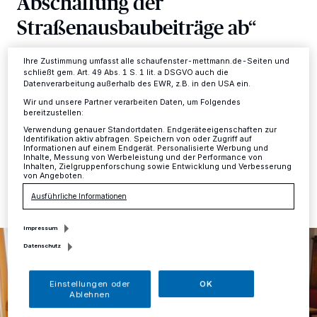
Abschaffung der
ändern oder Ihre Einwilligung zu widerrufen, indem Sie auf den Link
Straßenausbaubeiträge ab“
Einstellungen oder Ablehnen am unteren Rand der Webseite klicken.
Ihre Einstellungen gelten innerhalb unseres Website. Weitere
Informationen finden Sie in unserer Datenschutzerklärung.
Kreis
·
Der Landtag hat mit den Stimmen von CDU und
Ihre Zustimmung umfasst alle schaufenster-mettmann.de-Seiten und
schließt gem. Art. 49 Abs. 1 S. 1 lit. a DSGVO auch die
FDP die erfolgreichste Volksinitiative in NRW und damit
Datenverarbeitung außerhalb des EWR, z.B. in den USA ein.
eine Abschaffung der Straßenausbaubeiträge
Wir und unsere Partner verarbeiten Daten, um Folgendes
abgelehnt.
bereitzustellen:
Verwendung genauer Standortdaten. Endgeräteeigenschaften zur
Identifikation aktiv abfragen. Speichern von oder Zugriff auf
Informationen auf einem Endgerät. Personalisierte Werbung und
Inhalte, Messung von Werbeleistung und der Performance von
20.12.2019 , 13:44 Uhr
Eine Minute Lesezeit
Inhalten, Zielgruppenforschung sowie Entwicklung und Verbesserung
von Angeboten.
Ausführliche Informationen
Impressum
Datenschutz
Einstellungen oder
OK
Ablehnen