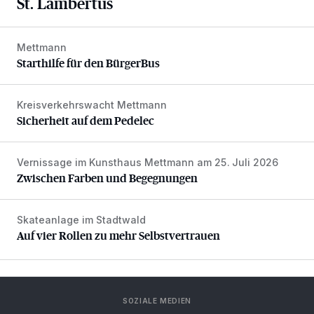
St. Lambertus
Mettmann
Starthilfe für den BürgerBus
Starthilfe für den BürgerBus
Kreisverkehrswacht Mettmann
Sicherheit auf dem Pedelec
Sicherheit auf dem Pedelec
Vernissage im Kunsthaus Mettmann am 25. Juli 2026
Zwischen Farben und Begegnungen
Zwischen Farben und Begegnungen
Skateanlage im Stadtwald
Auf vier Rollen zu mehr Selbstvertrauen
Auf vier Rollen zu mehr Selbstvertrauen
SOZIALE MEDIEN