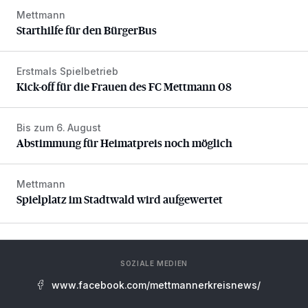
Mettmann
Starthilfe für den BürgerBus
Starthilfe für den BürgerBus
Erstmals Spielbetrieb
Kick-off für die Frauen des FC Mettmann 08
Kick-off für die Frauen des FC Mettmann 08
Bis zum 6. August
Abstimmung für Heimatpreis noch möglich
Abstimmung für Heimatpreis noch möglich
Mettmann
Spielplatz im Stadtwald wird aufgewertet
Spielplatz im Stadtwald wird aufgewertet
SOZIALE MEDIEN
www.facebook.com/mettmannerkreisnews/