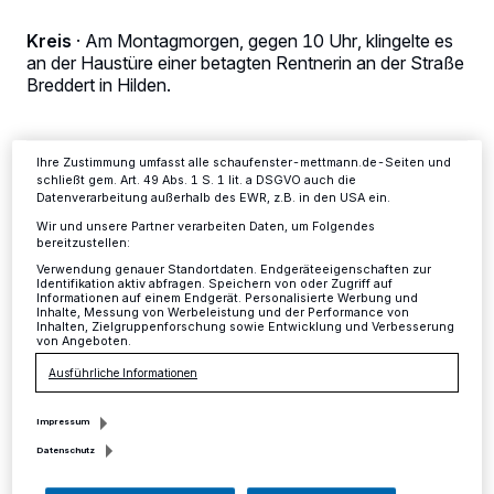
verarbeiten Daten, um Ihnen Dienste bereitzustellen“ aufgeführten
Zwecke. Wenn Tracker deaktiviert sind, sind manche Inhalte und
Kreis
·
Am Montagmorgen, gegen 10 Uhr, klingelte es
Anzeigen möglicherweise nicht mehr so relevant für Sie. Sie können
an der Haustüre einer betagten Rentnerin an der Straße
dieses Menü jederzeit wieder aufrufen, um Ihre Einstellungen zu
ändern oder Ihre Einwilligung zu widerrufen, indem Sie auf den Link
Breddert in Hilden.
Einstellungen oder Ablehnen am unteren Rand der Webseite klicken.
Ihre Einstellungen gelten innerhalb unseres Website. Weitere
Informationen finden Sie in unserer Datenschutzerklärung.
Ihre Zustimmung umfasst alle schaufenster-mettmann.de-Seiten und
30.07.2018 , 15:19 Uhr
Eine Minute Lesezeit
schließt gem. Art. 49 Abs. 1 S. 1 lit. a DSGVO auch die
Datenverarbeitung außerhalb des EWR, z.B. in den USA ein.
Wir und unsere Partner verarbeiten Daten, um Folgendes
bereitzustellen:
Verwendung genauer Standortdaten. Endgeräteeigenschaften zur
Identifikation aktiv abfragen. Speichern von oder Zugriff auf
Informationen auf einem Endgerät. Personalisierte Werbung und
Inhalte, Messung von Werbeleistung und der Performance von
Inhalten, Zielgruppenforschung sowie Entwicklung und Verbesserung
von Angeboten.
D
Ausführliche Informationen
avor stand eine bislang noch
unbekannte männliche Person, welche
Impressum
die Seniorin in gebrochenem Deutsch und
Datenschutz
einem Zettel in der Hand um finanzielle Hilfe