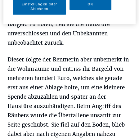
Einstellungen oder
OK
bat. Als die hilfsbereite Frau zurück in ihr
Ablehnen
Wohnzimmer ging, um nur einige Euro
Bargeld zu holen, ließ sie die Haustüre
unverschlossen und den Unbekannten
unbeobachtet zurück.
Dieser folgte der Rentnerin aber unbemerkt in
die Wohnräume und entriss ihr Bargeld von
mehreren hundert Euro, welches sie gerade
erst aus einer Ablage holte, um eine kleinere
Spende abzuzählen und später an der
Haustüre auszuhändigen. Beim Angriff des
Räubers wurde die Überfallene unsanft zur
Seite geschubst. Sie fiel auf den Boden, blieb
dabei aber nach eigenen Angaben nahezu