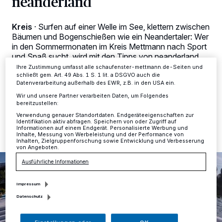
neanderland
Zwecke. Wenn Tracker deaktiviert sind, sind manche Inhalte und
Anzeigen möglicherweise nicht mehr so relevant für Sie. Sie können
dieses Menü jederzeit wieder aufrufen, um Ihre Einstellungen zu
Kreis
·
Surfen auf einer Welle im See, klettern zwischen
ändern oder Ihre Einwilligung zu widerrufen, indem Sie auf den Link
Bäumen und Bogenschießen wie ein Neandertaler: Wer
Einstellungen oder Ablehnen am unteren Rand der Webseite klicken.
in den Sommermonaten im Kreis Mettmann nach Sport
Ihre Einstellungen gelten innerhalb unseres Website. Weitere
Informationen finden Sie in unserer Datenschutzerklärung.
und Spaß sucht, wird mit den Tipps von neanderland
Tourismus fündig.
Ihre Zustimmung umfasst alle schaufenster-mettmann.de-Seiten und
schließt gem. Art. 49 Abs. 1 S. 1 lit. a DSGVO auch die
Datenverarbeitung außerhalb des EWR, z.B. in den USA ein.
Wir und unsere Partner verarbeiten Daten, um Folgendes
bereitzustellen:
29.07.2018 , 15:13 Uhr
Eine Minute Lesezeit
Verwendung genauer Standortdaten. Endgeräteeigenschaften zur
Identifikation aktiv abfragen. Speichern von oder Zugriff auf
Informationen auf einem Endgerät. Personalisierte Werbung und
Inhalte, Messung von Werbeleistung und der Performance von
Inhalten, Zielgruppenforschung sowie Entwicklung und Verbesserung
von Angeboten.
Ausführliche Informationen
Impressum
Datenschutz