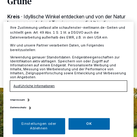
Grüne
dieses Menü jederzeit wieder aufrufen, um Ihre Einstellungen zu
ändern oder Ihre Einwilligung zu widerrufen, indem Sie auf den Link
Einstellungen oder Ablehnen am unteren Rand der Webseite klicken.
Ihre Einstellungen gelten innerhalb unseres Website. Weitere
Kreis
·
Idyllische Winkel entdecken und von der Natur
Informationen finden Sie in unserer Datenschutzerklärung.
lernen: neanderland Tourismus empfiehlt in diesem
Sommer wieder eine spannende Auswahl geführter
Ihre Zustimmung umfasst alle schaufenster-mettmann.de-Seiten und
schließt gem. Art. 49 Abs. 1 S. 1 lit. a DSGVO auch die
Wanderungen im Kreis Mettmann.
Datenverarbeitung außerhalb des EWR, z.B. in den USA ein.
Wir und unsere Partner verarbeiten Daten, um Folgendes
bereitzustellen:
Verwendung genauer Standortdaten. Endgeräteeigenschaften zur
29.07.2018 , 17:15 Uhr
Eine Minute Lesezeit
Identifikation aktiv abfragen. Speichern von oder Zugriff auf
Informationen auf einem Endgerät. Personalisierte Werbung und
Inhalte, Messung von Werbeleistung und der Performance von
Inhalten, Zielgruppenforschung sowie Entwicklung und Verbesserung
von Angeboten.
Ausführliche Informationen
Impressum
Datenschutz
Einstellungen oder
OK
Ablehnen