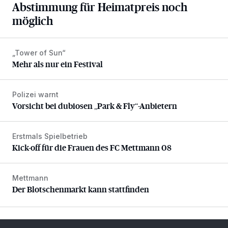
Abstimmung für Heimatpreis noch
möglich
„Tower of Sun“
Mehr als nur ein Festival
Mehr als nur ein Festival
Polizei warnt
Vorsicht bei dubiosen „Park & Fly“-Anbietern
Vorsicht bei dubiosen „Park & Fly“-Anbietern
Erstmals Spielbetrieb
Kick-off für die Frauen des FC Mettmann 08
Kick-off für die Frauen des FC Mettmann 08
Mettmann
Der Blotschenmarkt kann stattfinden
Der Blotschenmarkt kann stattfinden