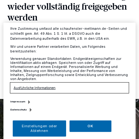
dieses Menü jederzeit wieder aufrufen, um Ihre Einstellungen zu
wieder vollständig freigegeben
ändern oder Ihre Einwilligung zu widerrufen, indem Sie auf den Link
Einstellungen oder Ablehnen am unteren Rand der Webseite klicken.
werden
Ihre Einstellungen gelten innerhalb unseres Website. Weitere
Informationen finden Sie in unserer Datenschutzerklärung.
Ihre Zustimmung umfasst alle schaufenster-mettmann.de-Seiten und
Mettmann
·
Ursprünglich war für den heutigen Montag
schließt gem. Art. 49 Abs. 1 S. 1 lit. a DSGVO auch die
die vollständige Freigabe der Talstraße in beide
Datenverarbeitung außerhalb des EWR, z.B. in den USA ein.
Fahrtrichtungen vorgesehen.
Wir und unsere Partner verarbeiten Daten, um Folgendes
bereitzustellen:
Verwendung genauer Standortdaten. Endgeräteeigenschaften zur
Identifikation aktiv abfragen. Speichern von oder Zugriff auf
Informationen auf einem Endgerät. Personalisierte Werbung und
05.08.2019 , 12:34 Uhr
Eine Minute Lesezeit
Inhalte, Messung von Werbeleistung und der Performance von
Inhalten, Zielgruppenforschung sowie Entwicklung und Verbesserung
von Angeboten.
Ausführliche Informationen
Impressum
Datenschutz
Einstellungen oder
OK
Ablehnen