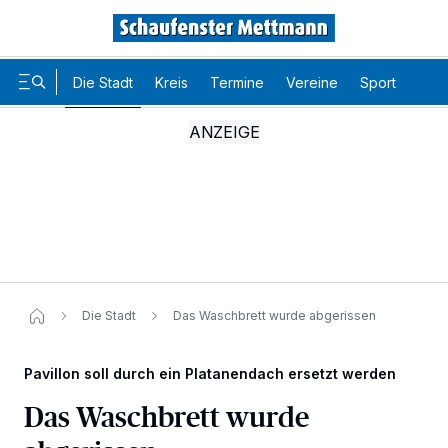
Die Stadt
Kreis
Termine
Vereine
Sport
Karr
Die Stadt
Das Waschbrett wurde abgerissen
Pavillon soll durch ein Platanendach ersetzt werden
Das Waschbrett wurde