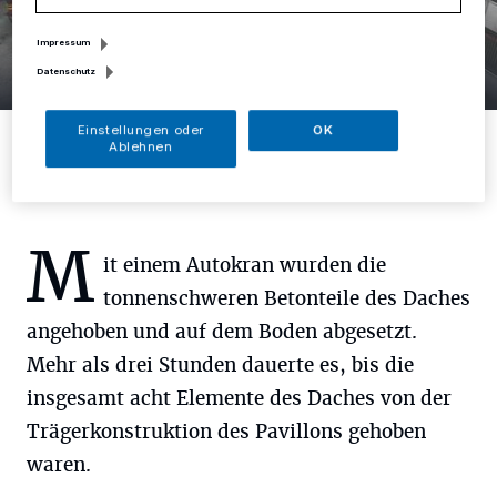
Impressum
7 Bilder
Datenschutz
Das Waschbrett ist Geschichte
7 Bilder
Foto: Stadt Mettmann
Einstellungen oder
OK
Ablehnen
M
it einem Autokran wurden die
tonnenschweren Betonteile des Daches
angehoben und auf dem Boden abgesetzt.
Mehr als drei Stunden dauerte es, bis die
insgesamt acht Elemente des Daches von der
Trägerkonstruktion des Pavillons gehoben
waren.