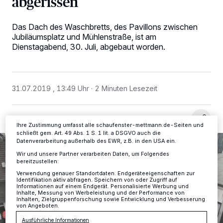
abgerissen
Wir und unsere
-Partner speichern und greifen auf
Das Dach des Waschbretts, des Pavillons zwischen
218
personenbezogene Daten wie Browserdaten oder eindeutige
Jubiläumsplatz und Mühlenstraße, ist am
Kennungen auf Ihrem Gerät zu. Durch Auswahl von OK aktivieren Sie
Dienstagabend, 30. Juli, abgebaut worden.
Tracking-Technologien für die unter „Wir und unsere Partner
verarbeiten Daten, um Ihnen Dienste bereitzustellen“ aufgeführten
Zwecke. Wenn Tracker deaktiviert sind, sind manche Inhalte und
Anzeigen möglicherweise nicht mehr so relevant für Sie. Sie können
dieses Menü jederzeit wieder aufrufen, um Ihre Einstellungen zu
31.07.2019 , 13:49 Uhr
2 Minuten Lesezeit
ändern oder Ihre Einwilligung zu widerrufen, indem Sie auf den Link
Einstellungen oder Ablehnen am unteren Rand der Webseite klicken.
Ihre Einstellungen gelten innerhalb unseres Website. Weitere
Informationen finden Sie in unserer Datenschutzerklärung.
Ihre Zustimmung umfasst alle schaufenster-mettmann.de-Seiten und
schließt gem. Art. 49 Abs. 1 S. 1 lit. a DSGVO auch die
Datenverarbeitung außerhalb des EWR, z.B. in den USA ein.
Wir und unsere Partner verarbeiten Daten, um Folgendes
bereitzustellen:
Verwendung genauer Standortdaten. Endgeräteeigenschaften zur
Identifikation aktiv abfragen. Speichern von oder Zugriff auf
Informationen auf einem Endgerät. Personalisierte Werbung und
Inhalte, Messung von Werbeleistung und der Performance von
Inhalten, Zielgruppenforschung sowie Entwicklung und Verbesserung
von Angeboten.
Ausführliche Informationen