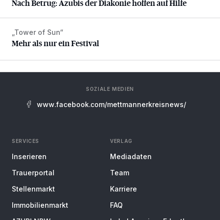
Nach Betrug: Azubis der Diakonie hoffen auf Hilfe
„Tower of Sun“
Mehr als nur ein Festival
Mehr als nur ein Festival
SOZIALE MEDIEN
www.facebook.com/mettmannerkreisnews/
SERVICES
VERLAG
Inserieren
Mediadaten
Trauerportal
Team
Stellenmarkt
Karriere
Immobilienmarkt
FAQ