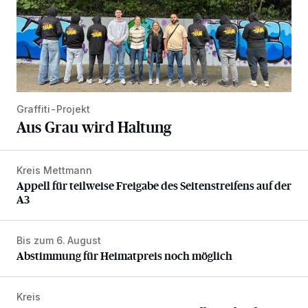
Graffiti-Projekt
Aus Grau wird Haltung
Kreis Mettmann
Appell für teilweise Freigabe des Seitenstreifens auf der A
Appell für teilweise Freigabe des Seitenstreifens auf der
A3
Bis zum 6. August
Abstimmung für Heimatpreis noch möglich
Abstimmung für Heimatpreis noch möglich
Kreis
Nach Betrug: Azubis der Diakonie hoffen auf Hilfe