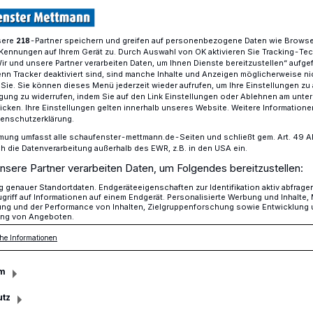
sere
-Partner speichern und greifen auf personenbezogene Daten wie Brows
218
Kennungen auf Ihrem Gerät zu. Durch Auswahl von OK aktivieren Sie Tracking-Te
rm im Neandertal eröffnet am 9. Dezember.
Wir und unsere Partner verarbeiten Daten, um Ihnen Dienste bereitzustellen“ aufge
n Tracker deaktiviert sind, sind manche Inhalte und Anzeigen möglicherweise ni
r Sie. Sie können dieses Menü jederzeit wieder aufrufen, um Ihre Einstellungen zu
ligung zu widerrufen, indem Sie auf den Link Einstellungen oder Ablehnen am unte
icken. Ihre Einstellungen gelten innerhalb unseres Website. Weitere Informationen
tenschutzerklärung.
t Riesenschädel
mung umfasst alle schaufenster-mettmann.de-Seiten und schließt gem. Art. 49 Abs.
die Datenverarbeitung außerhalb des EWR, z.B. in den USA ein.
nsere Partner verarbeiten Daten, um Folgendes bereitzustellen:
genauer Standortdaten. Endgeräteeigenschaften zur Identifikation aktiv abfrage
 der fußläufig vom Neanderthal Museum
griff auf Informationen auf einem Endgerät. Personalisierte Werbung und Inhalte
ung und der Performance von Inhalten, Zielgruppenforschung sowie Entwicklung
anderthalers hat die Stiftung
ng von Angeboten.
ebnisturm „Höhlenblick“ errichtet.
he Informationen
m
utz
sezeit