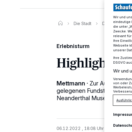
Wir und un
eindeutige 
Die Stadt
Der Erlebnistu
die unter „
Zwecke. Wen
relevant fü
Ihre Einwil
Erlebnisturm
Webseite kl
unserer Da
Highlight mi
Ihre Zustim
DSGVO auch 
Wir und u
Verwendung 
Mettmann
·
Zur Aufwertung
von oder Zu
Werbeleist
gelegenen Fundstelle des Ne
Verbesseru
Neanderthal Museum den Erl
Ausführlic
Impressu
Datensch
06.12.2022 , 18:08 Uhr
3 Minuten Le