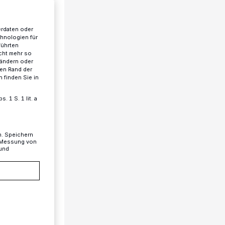
erdaten oder
chnologien für
führten
cht mehr so
 ändern oder
ren Rand der
 finden Sie in
 1 S. 1 lit. a
n. Speichern
, Messung von
 und