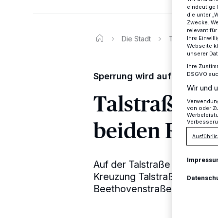
eindeutige 
die unter „
Zwecke. Wen
relevant fü
Ihre Einwil
Die Stadt
Talstraße ab M
Webseite kl
unserer Da
Ihre Zustim
DSGVO auch 
Sperrung wird aufgehoben
Wir und u
Talstraße ab
Verwendung 
von oder Zu
Werbeleist
beiden Rich
Verbesseru
Ausführlic
Impressu
Auf der Talstraße ist die S
Kreuzung Talstraße/Ringst
Datensch
Beethovenstraße abgeschl