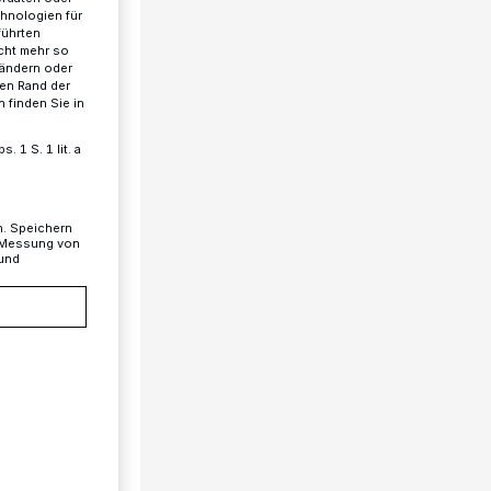
chnologien für
führten
cht mehr so
 ändern oder
ren Rand der
 finden Sie in
 1 S. 1 lit. a
n. Speichern
, Messung von
 und