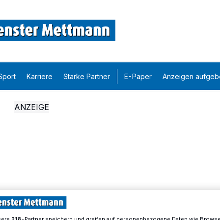
Sport
Karriere
Starke Partner
E-Paper
Anzeigen aufgeb
sere
-Partner speichern und greifen auf personenbezogene Daten wie Brows
218