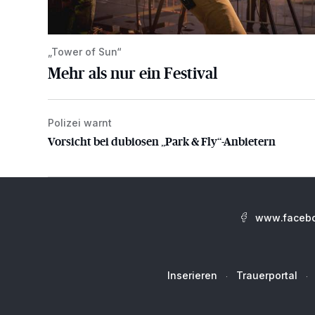
„Tower of Sun“
Mehr als nur ein Festival
Polizei warnt
Vorsicht bei dubiosen „Park & Fly“-Anbietern
Vorsicht bei dubiosen „Park & Fly“-Anbietern
www.facebo
Inserieren
Trauerportal