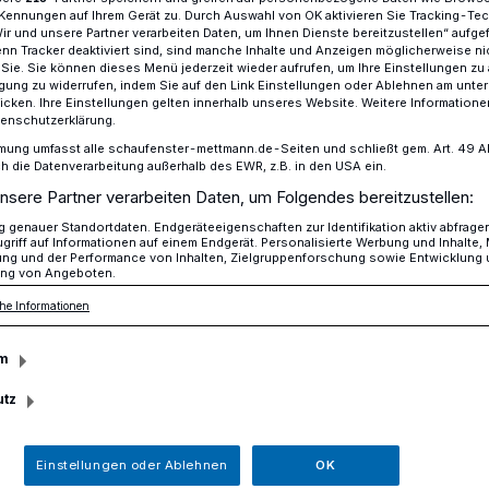
Kennungen auf Ihrem Gerät zu. Durch Auswahl von OK aktivieren Sie Tracking-Te
Wir und unsere Partner verarbeiten Daten, um Ihnen Dienste bereitzustellen“ aufge
n Tracker deaktiviert sind, sind manche Inhalte und Anzeigen möglicherweise ni
r Sie. Sie können dieses Menü jederzeit wieder aufrufen, um Ihre Einstellungen zu
ligung zu widerrufen, indem Sie auf den Link Einstellungen oder Ablehnen am unte
ontag wieder in beiden Richtungen befahrbar
icken. Ihre Einstellungen gelten innerhalb unseres Website. Weitere Informationen
tenschutzerklärung.
mung umfasst alle schaufenster-mettmann.de-Seiten und schließt gem. Art. 49 Abs.
die Datenverarbeitung außerhalb des EWR, z.B. in den USA ein.
nsere Partner verarbeiten Daten, um Folgendes bereitzustellen:
 Montag wieder in
genauer Standortdaten. Endgeräteeigenschaften zur Identifikation aktiv abfrage
griff auf Informationen auf einem Endgerät. Personalisierte Werbung und Inhalte
ung und der Performance von Inhalten, Zielgruppenforschung sowie Entwicklung
tungen befahrbar
ng von Angeboten.
he Informationen
m
anierung der Fahrbahndecke zwischen der
raße/Am Königshof und der
utz
ossen.
Einstellungen oder Ablehnen
OK